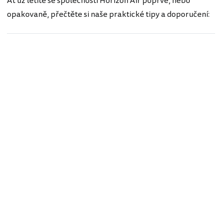
Ať už letíte se společností Horizon Air poprvé, nebo
opakovaně, přečtěte si naše praktické tipy a doporučení: