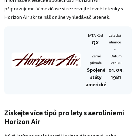
Informace k letecké společnosti Horizon Air
připravujeme. V mezičase si rezervujte levné letenky s
Horizon Air skrze náš online vyhledávač letenek.
IATA Kód
Letecká
QX
aliance
-
Země
Datum
původu
vzniku
Spojené
01. 09.
státy
1981
americké
Získejte více tipů pro lety s aeroliniemi
Horizon Air