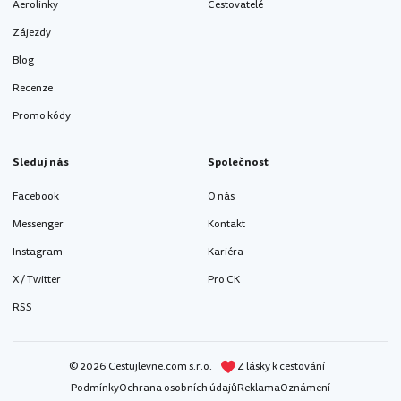
Aerolinky
Cestovatelé
Zájezdy
Blog
Recenze
Promo kódy
Sleduj nás
Společnost
Facebook
O nás
Messenger
Kontakt
Instagram
Kariéra
X / Twitter
Pro CK
RSS
© 2026 Cestujlevne.com s.r.o.
Z lásky k cestování
Podmínky
Ochrana osobních údajů
Reklama
Oznámení