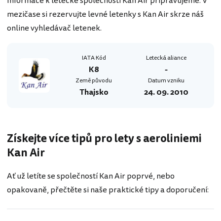
Informace k letecké společnosti Kan Air připravujeme. V
mezičase si rezervujte levné letenky s Kan Air skrze náš
online vyhledávač letenek.
IATA Kód
Letecká aliance
K8
-
Země původu
Datum vzniku
Thajsko
24. 09. 2010
Získejte více tipů pro lety s aeroliniemi
Kan Air
Ať už letíte se společností Kan Air poprvé, nebo
opakovaně, přečtěte si naše praktické tipy a doporučení: