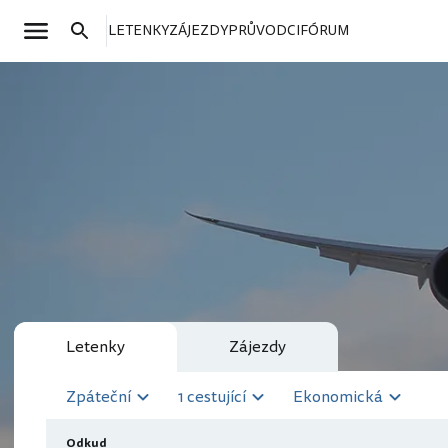
LETENKY
ZÁJEZDY
PRŮVODCI
FÓRUM
Letenky
Zájezdy
Zpáteční
1 cestující
Ekonomická
Odkud