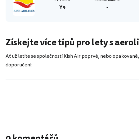
Y9
-
Získejte více tipů pro lety s aero
Ať už letíte se společností Kish Air poprvé, nebo opakovaně,
doporučení:
0 komentářů