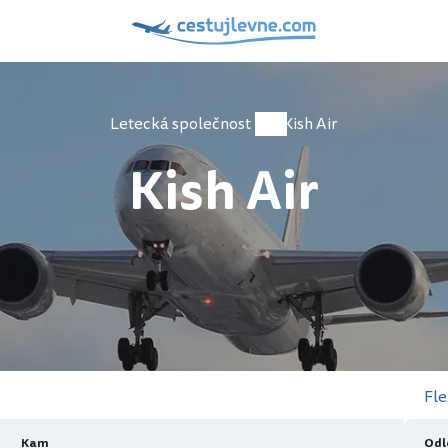
Letecká společnost
Kish Air
Kish Air
Fle
Kam
Odl