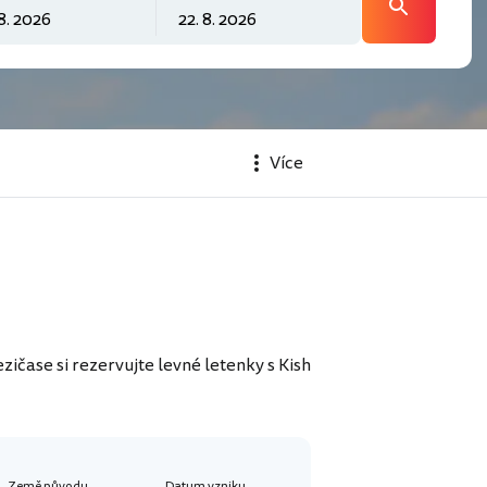
Více
ičase si rezervujte levné letenky s Kish
Země původu
Datum vzniku