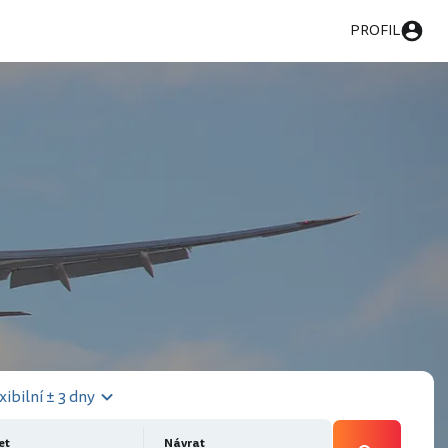
PROFIL
xibilní ± 3 dny
et
Návrat