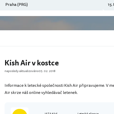
Kish Air v kostce
naposledy aktualizováno
05. 02. 2018
Informace k letecké společnosti Kish Air připravujeme. V mez
Air skrze náš online vyhledávač letenek.
IATA Kód
Letecká aliance