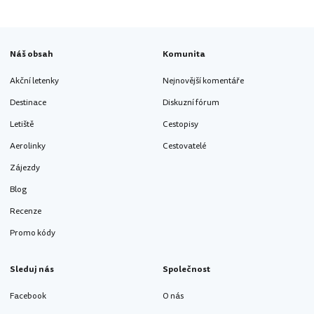
Náš obsah
Komunita
Akční letenky
Nejnovější komentáře
Destinace
Diskuzní fórum
Letiště
Cestopisy
Aerolinky
Cestovatelé
Zájezdy
Blog
Recenze
Promo kódy
Sleduj nás
Společnost
Facebook
O nás