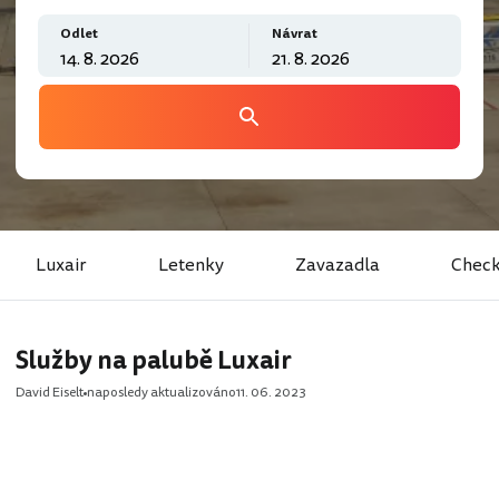
Odlet
Návrat
Luxair
Letenky
Zavazadla
Check
Služby na palubě Luxair
David Eiselt
naposledy aktualizováno
11. 06. 2023