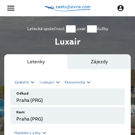
Letecká společnost
Luxair
Služby
Luxair
Letenky
Zájezdy
Zpáteční
1 cestující
Ekonomická
Odkud
Kam
Flexibilní ± 3 dny