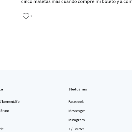
cinco maletas más cuando compré mi boleto y a como
0
ta
Sleduj nás
ší komentáře
Facebook
 fórum
Messenger
y
Instagram
elé
X / Twitter