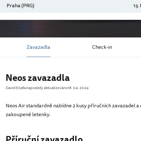
Zavazadla
Check-in
Neos zavazadla
David Eiselt
naposledy aktualizováno
18. 04. 2024
Neos Air standardně nabídne 2 kusy příručních zavazadel a 
zakoupené letenky.
Příruční zavazadlo