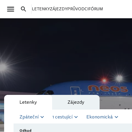
LETENKY
ZÁJEZDY
PRŮVODCI
FÓRUM
Letenky
Zájezdy
Zpáteční
1 cestující
Ekonomická
Odkud