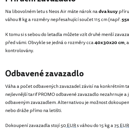
Na libovolném letu s Neos Air máte nárok na
dva kusy
příru
váhou 8 kg a rozměry nepřesahující součet 115 cm (např.
55
K tomu si s sebou do letadla můžete vzít druhé menší zavaza
před vámi. Obvykle se jedná o rozměry cca
40x30x20 cm
, 
kontrolovány.
Odbavené zavazadlo
Váha a počet odbavených zavazadel závisí na konkrétním tar
nejlevnější tarif PROMO odbavené zavazadlo nezahrnuje a j
odbaveným zavazadlem. Alternativou je možnost dokoupení
nebo dráže přímo na letišti.
Dokoupení zavazadla stojí
50 EUR
s váhou do 15 kg a
75 EUR