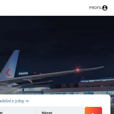
PROFIL
xibilní ± 3 dny
et
Návrat