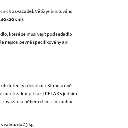
čních zavazadel. Větší je limitováno
x40x20 cm
).
dlo, které se musí vejít pod sedadlo
ale nejsou pevně specifikovány ani
ifu letenky i destinaci. Standardně
e nutné zakoupit tarif RELAX s jedním
 zavazadla během check-inu online
s váhou do 23 kg.