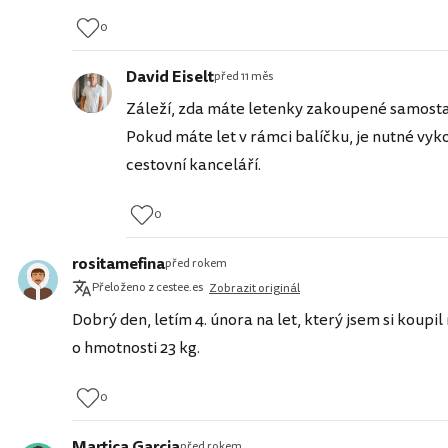
0
David Eiselt
před 11 měs
Záleží, zda máte letenky zakoupené samosta
Pokud máte let v rámci balíčku, je nutné vy
cestovní kanceláří.
0
rositamefina
před rokem
Přeloženo z cestee.es
Zobrazit originál
Dobrý den, letím 4. února na let, který jsem si koupil
o hmotnosti 23 kg.
0
Martica Garcia
před rokem