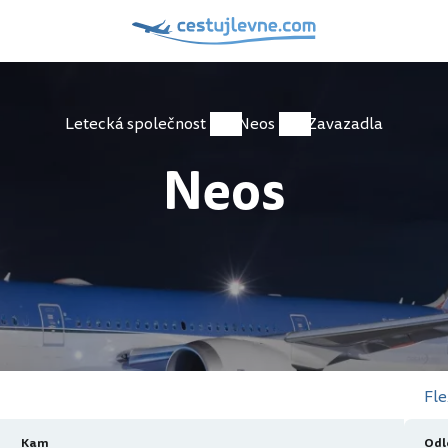
Letecká společnost
Neos
Zavazadla
Neos
Fle
Kam
Odl