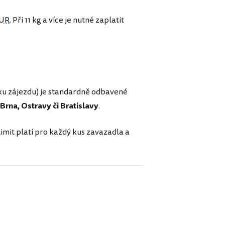
EUR
. Při 11 kg a více je nutné zaplatit
čku zájezdu) je standardně odbavené
Brna, Ostravy či Bratislavy
.
limit platí pro každý kus zavazadla a