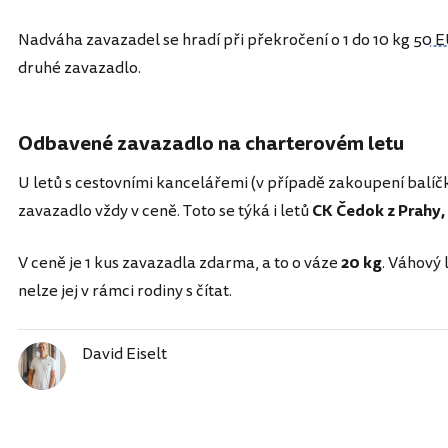
Nadváha zavazadel se hradí při překročení o 1 do 10 kg
50 
druhé zavazadlo.
Odbavené zavazadlo na charterovém letu
U letů s cestovními kancelářemi (v případě zakoupení balí
zavazadlo vždy v ceně. Toto se týká i letů
CK Čedok z Prahy, 
V ceně je 1 kus zavazadla zdarma, a to o váze
20 kg
. Váhový 
nelze jej v rámci rodiny s čítat.
David Eiselt