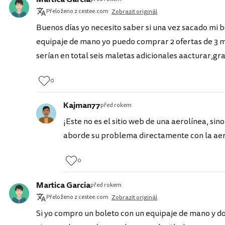
Přeloženo z cestee.com
Zobrazit originál
Buenos días yo necesito saber si una vez sacado mi b
equipaje de mano yo puedo comprar 2 ofertas de 3 mal
serían en total seis maletas adicionales aacturar,gr
0
Kajman77
před rokem
¡Este no es el sitio web de una aerolínea, sino
aborde su problema directamente con la aero
0
Martica Garcia
před rokem
Přeloženo z cestee.com
Zobrazit originál
Si yo compro un boleto con un equipaje de mano y d