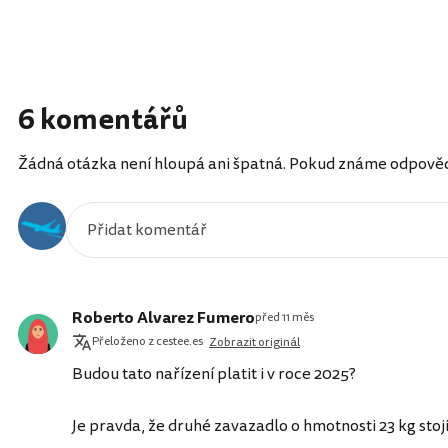
6 komentářů
Žádná otázka není hloupá ani špatná. Pokud známe odpověď, 
Roberto Alvarez Fumero
před 11 měs
Přeloženo z cestee.es
Zobrazit originál
Budou tato nařízení platit i v roce 2025?
Je pravda, že druhé zavazadlo o hmotnosti 23 kg stojí