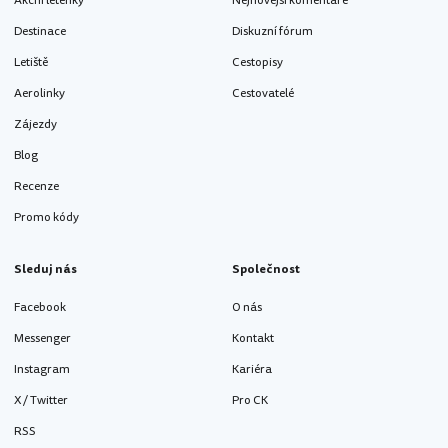
Akční letenky
Nejnovější komentáře
Destinace
Diskuzní fórum
Letiště
Cestopisy
Aerolinky
Cestovatelé
Zájezdy
Blog
Recenze
Promo kódy
Sleduj nás
Společnost
Facebook
O nás
Messenger
Kontakt
Instagram
Kariéra
X / Twitter
Pro CK
RSS