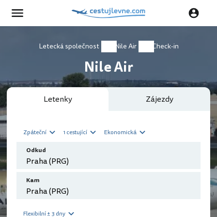
Letecká společnost
Nile Air
Check-in
Nile Air
Letenky
Zájezdy
Zpáteční
1 cestující
Ekonomická
Odkud
Kam
Flexibilní ± 3 dny