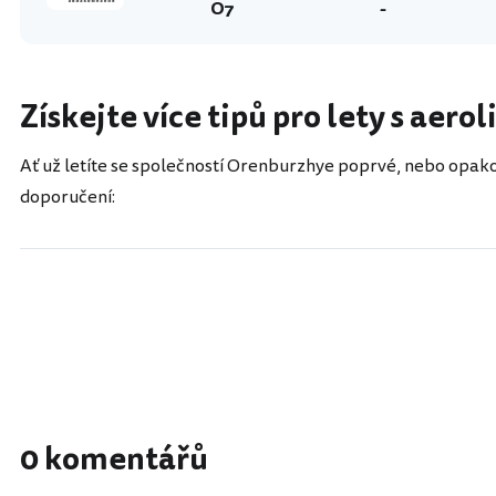
O7
-
Získejte více tipů pro lety s aer
Ať už letíte se společností Orenburzhye poprvé, nebo opako
doporučení:
0 komentářů