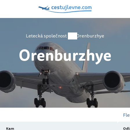
Letecká společnost
Orenburzhye
Orenburzhye
Fle
Kam
Odl