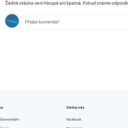
Žádná otázka není hloupá ani špatná. Pokud známe odpověď, 
ta
Sleduj nás
ší komentáře
Facebook