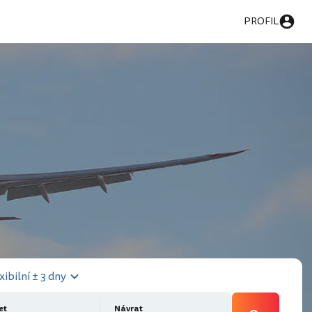
PROFIL
xibilní ± 3 dny
et
Návrat