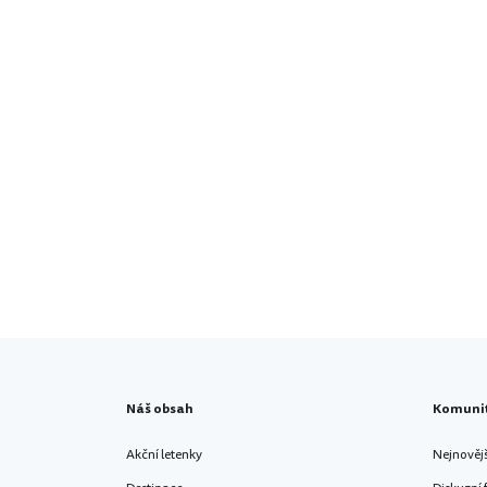
Náš obsah
Komuni
Akční letenky
Nejnověj