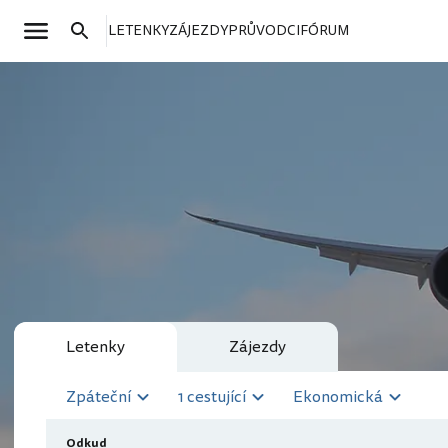
LETENKY
ZÁJEZDY
PRŮVODCI
FÓRUM
Letenky
Zájezdy
Zpáteční
1 cestující
Ekonomická
Odkud