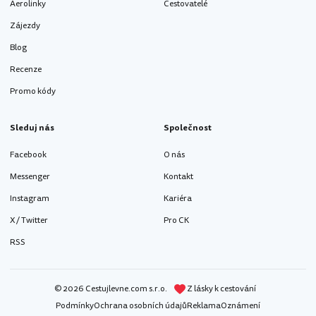
Aerolinky
Cestovatelé
Zájezdy
Blog
Recenze
Promo kódy
Sleduj nás
Společnost
Facebook
O nás
Messenger
Kontakt
Instagram
Kariéra
X / Twitter
Pro CK
RSS
© 2026 Cestujlevne.com s.r.o.
Z lásky k cestování
Podmínky
Ochrana osobních údajů
Reklama
Oznámení