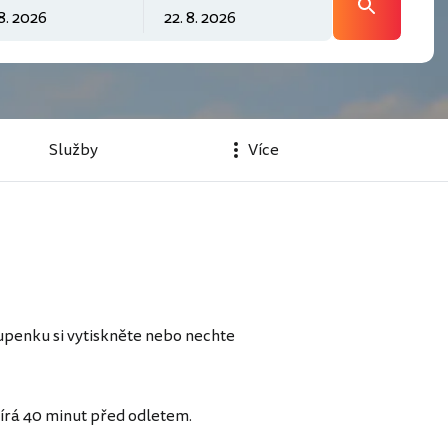
Služby
Více
upenku si vytiskněte nebo nechte
vírá 40 minut před odletem.