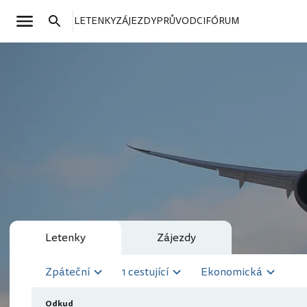
LETENKY
ZÁJEZDY
PRŮVODCI
FÓRUM
Letenky
Zájezdy
Zpáteční
1 cestující
Ekonomická
Odkud