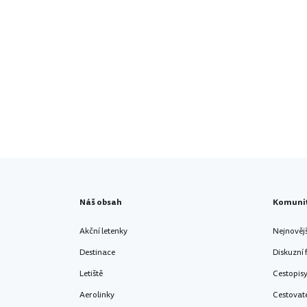
Náš obsah
Komuni
Akční letenky
Nejnověj
Destinace
Diskuzní
Letiště
Cestopis
Aerolinky
Cestovat