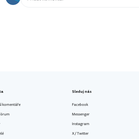
ta
Sleduj nás
ší komentáře
Facebook
 fórum
Messenger
y
Instagram
elé
X / Twitter