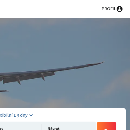
PROFIL
xibilní ± 3 dny
et
Návrat