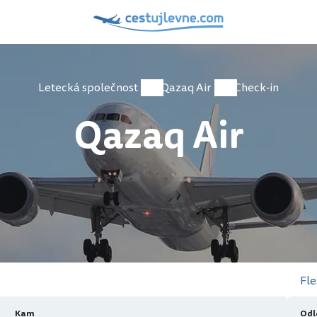
Letecká společnost
Qazaq Air
Check-in
Qazaq Air
Fle
Kam
Odl