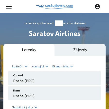
Letecká společnost
Saratov Airlines
Saratov Airlines
Letenky
Zájezdy
Zpáteční
1 cestující
Ekonomická
Odkud
Kam
Flexibilní ± 3 dny