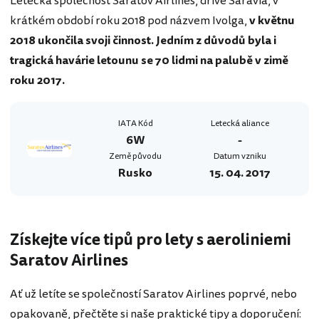
Letecká společnost Saratov Airlines, dříve Saravia, v
krátkém období roku 2018 pod názvem Ivolga,
v květnu
2018 ukončila svoji činnost. Jedním z důvodů byla i
tragická havárie letounu se 70 lidmi na palubě v zimě
roku 2017.
IATA Kód
Letecká aliance
6W
-
Země původu
Datum vzniku
Rusko
15. 04. 2017
Získejte více tipů pro lety s aeroliniemi
Saratov Airlines
Ať už letíte se společností Saratov Airlines poprvé, nebo
opakovaně, přečtěte si naše praktické tipy a doporučení: