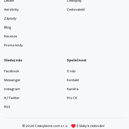
Letiště
Cestopisy
Aerolinky
Cestovatelé
Zájezdy
Blog
Recenze
Promo kódy
Sleduj nás
Společnost
Facebook
O nás
Messenger
Kontakt
Instagram
Kariéra
X / Twitter
Pro CK
RSS
© 2026 Cestujlevne.com s.r.o.
Z lásky k cestování