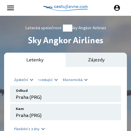
Letecká společnost
Sky Angkor Airlines
Sky Angkor Airlines
Letenky
Zájezdy
Zpáteční
1 cestující
Ekonomická
Odkud
Kam
Flexibilní ± 3 dny