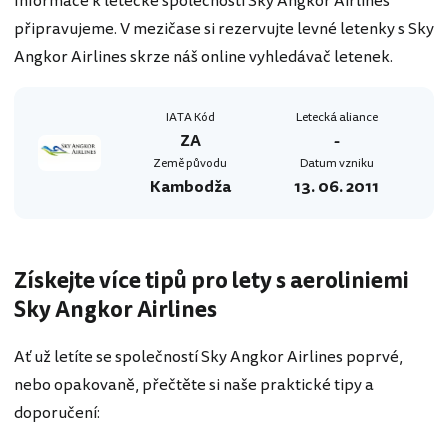
Informace k letecké společnosti Sky Angkor Airlines
připravujeme. V mezičase si rezervujte levné letenky s Sky
Angkor Airlines skrze náš online vyhledávač letenek.
IATA Kód
Letecká aliance
ZA
-
Země původu
Datum vzniku
Kambodža
13. 06. 2011
Získejte více tipů pro lety s aeroliniemi
Sky Angkor Airlines
Ať už letíte se společností Sky Angkor Airlines poprvé,
nebo opakovaně, přečtěte si naše praktické tipy a
doporučení: