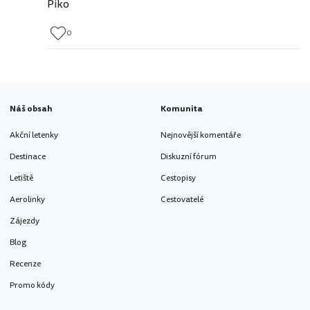
Piko
0
Náš obsah
Komunita
Akční letenky
Nejnovější komentáře
Destinace
Diskuzní fórum
Letiště
Cestopisy
Aerolinky
Cestovatelé
Zájezdy
Blog
Recenze
Promo kódy