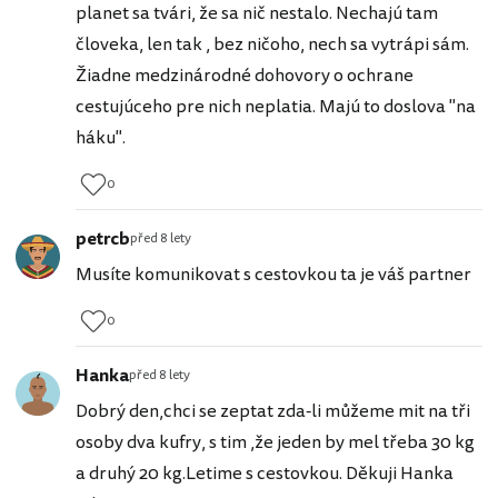
planet sa tvári, že sa nič nestalo. Nechajú tam
človeka, len tak , bez ničoho, nech sa vytrápi sám.
Žiadne medzinárodné dohovory o ochrane
cestujúceho pre nich neplatia. Majú to doslova "na
háku".
0
petrcb
před 8 lety
Musíte komunikovat s cestovkou ta je váš partner
0
Hanka
před 8 lety
Dobrý den,chci se zeptat zda-li můžeme mit na tři
osoby dva kufry, s tim ,že jeden by mel třeba 30 kg
a druhý 20 kg.Letime s cestovkou. Děkuji Hanka