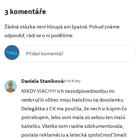
3 komentáře
Žádná otázka není hloupá ani špatná. Pokud známe
odpověď, rádi se o ni podělíme.
Daniela Staníková
před 8 lety
NIKDY VIAC!!!!! Ich nezodpovednosťou mi
nedoručili vôbec moju batožinu na dovolenku.
Delegátka z CK ma poučila, že nech si kúpim čo
potrebujem, lebo som mala zo sebou len malú
kabelku. Všetko som riadne zdokumentovala,
poslala reklamáciu a letecká spoločnosť Small