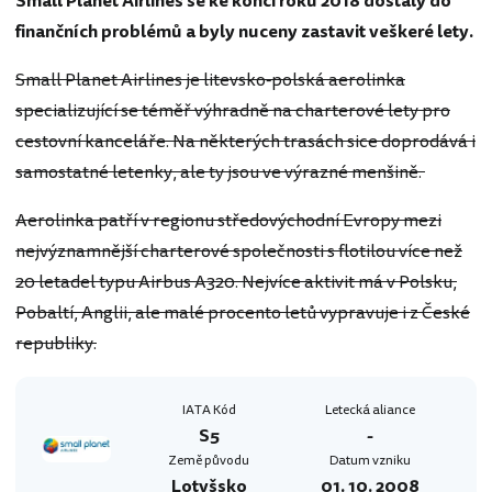
Small Planet Airlines se ke konci roku 2018 dostaly do
finančních problémů a byly nuceny zastavit veškeré lety.
Small Planet Airlines je litevsko-polská aerolinka
specializující se téměř výhradně na charterové lety pro
cestovní kanceláře. Na některých trasách sice doprodává i
samostatné letenky, ale ty jsou ve výrazné menšině.
Aerolinka patří v regionu středovýchodní Evropy mezi
nejvýznamnější charterové společnosti s flotilou více než
20 letadel typu Airbus A320. Nejvíce aktivit má v Polsku,
Pobaltí, Anglii, ale malé procento letů vypravuje i z České
republiky.
IATA Kód
Letecká aliance
S5
-
Země původu
Datum vzniku
Lotyšsko
01. 10. 2008