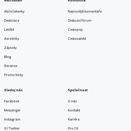
Náš obsah
Komunita
Akční letenky
Nejnovější komentáře
Destinace
Diskuzní fórum
Letiště
Cestopisy
Aerolinky
Cestovatelé
Zájezdy
Blog
Recenze
Promo kódy
Sleduj nás
Společnost
Facebook
O nás
Messenger
Kontakt
Instagram
Kariéra
X / Twitter
Pro CK