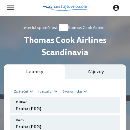
Letecká společnost
Thomas Cook Airlines Scandinavia
Thomas Cook Airlines
Scandinavia
Letenky
Zájezdy
Zpáteční
1 cestující
Ekonomická
Odkud
Kam