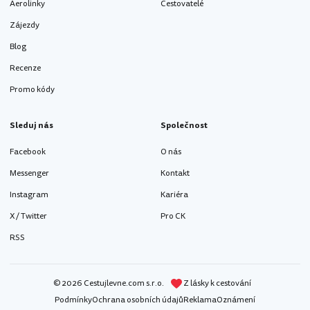
Aerolinky
Cestovatelé
Zájezdy
Blog
Recenze
Promo kódy
Sleduj nás
Společnost
Facebook
O nás
Messenger
Kontakt
Instagram
Kariéra
X / Twitter
Pro CK
RSS
© 2026 Cestujlevne.com s.r.o.
Z lásky k cestování
Podmínky
Ochrana osobních údajů
Reklama
Oznámení