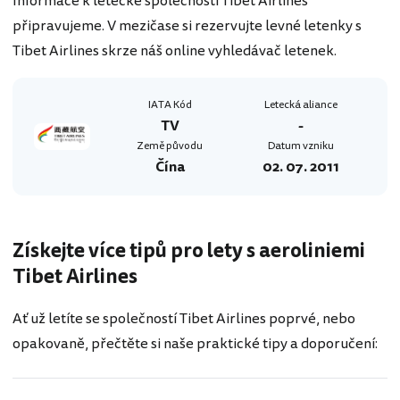
Informace k letecké společnosti Tibet Airlines
připravujeme. V mezičase si rezervujte levné letenky s
Tibet Airlines skrze náš online vyhledávač letenek.
IATA Kód
Letecká aliance
TV
-
Země původu
Datum vzniku
Čína
02. 07. 2011
Získejte více tipů pro lety s aeroliniemi
Tibet Airlines
Ať už letíte se společností Tibet Airlines poprvé, nebo
opakovaně, přečtěte si naše praktické tipy a doporučení: