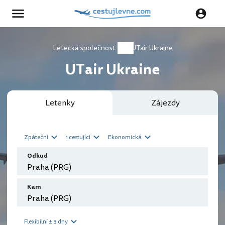
Letecká společnost
UTair Ukraine
UTair Ukraine
Letenky
Zájezdy
Zpáteční
1 cestující
Ekonomická
Odkud
Kam
Flexibilní ± 3 dny