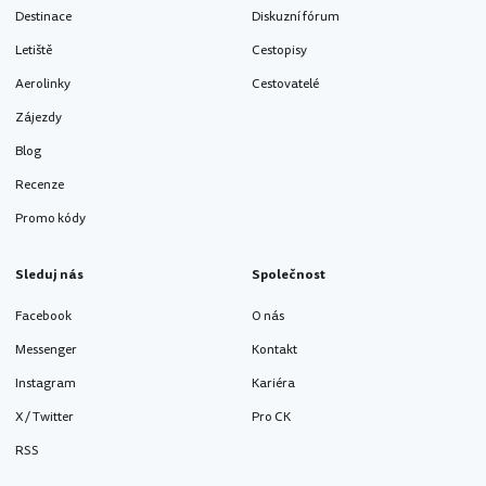
Destinace
Diskuzní fórum
Letiště
Cestopisy
Aerolinky
Cestovatelé
Zájezdy
Blog
Recenze
Promo kódy
Sleduj nás
Společnost
Facebook
O nás
Messenger
Kontakt
Instagram
Kariéra
X / Twitter
Pro CK
RSS