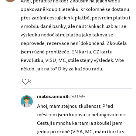
Ahoj, poradíte někdo? Zkouším na jejich webu
opakovaně koupit letenku, krkolomně se dostanu
přes zadání cestujících k platbě, potvrdím platbu i
v mobilu dané banky, ale na stránkách uzb.air se
výsledku nedočkám, platba jako taková se
neprovede, rezervace není dokončená. Zkoušela
jsem rúzné prohlížeče, EN kartu, CZ kartu,
Revolutku, VISU, MC, stále stejný výsledek. Víte
někdo, jak na to? Díky za každou radu.
0
mates.omon8
před 3 lety
Ahoj, mám stejnou zkušenost. Před
měsícem jsem kupoval a nefungovalo nic.
Cestuji s mnoha kartami a zkoušel jsem
jednu po druhé (VISA, MC, mám i kartu s