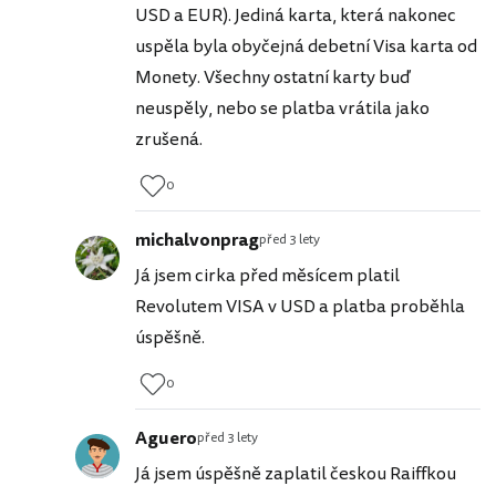
USD a EUR). Jediná karta, která nakonec
uspěla byla obyčejná debetní Visa karta od
Monety. Všechny ostatní karty buď
neuspěly, nebo se platba vrátila jako
zrušená.
0
michalvonprag
před 3 lety
Já jsem cirka před měsícem platil
Revolutem VISA v USD a platba proběhla
úspěšně.
0
Aguero
před 3 lety
Já jsem úspěšně zaplatil českou Raiffkou