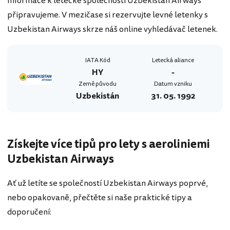
Informace k letecké společnosti Uzbekistan Airways
připravujeme. V mezičase si rezervujte levné letenky s
Uzbekistan Airways skrze náš online vyhledávač letenek.
IATA Kód
Letecká aliance
HY
-
Země původu
Datum vzniku
Uzbekistán
31. 05. 1992
Získejte více tipů pro lety s aeroliniemi
Uzbekistan Airways
Ať už letíte se společností Uzbekistan Airways poprvé,
nebo opakovaně, přečtěte si naše praktické tipy a
doporučení: