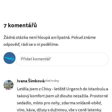
7 komentářů
Žádná otázka není hloupá ani špatná. Pokud známe
odpověď, rádi se o ni podělíme.
Ivana Šimková
před 17 dny
Letěla jsem z Chivy - letiště Urgench do Istanbulu a
takový komfort jsem už dlouho nezažila. Prostorné
sedadlo, místo pro nohy, zdarma snídaně-oběd,
víno, káva, džusy s dužninou, vše v ceně letenky.