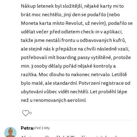
Nákup letenek byl složitější, nějaké karty mi to
brát moc nechtělo, jiný den se podařilo (nebo
Moneta karta místo Revolut, už nevím), podařilo se
udělat večer před odletem check-in v aplikaci,
takže jsme nestáli frontu u odbavovaných kufrů,
ale stejně nás k přepážce na chvíli následně vzali,
potřebovali mít boarding passy vytištěné, protože
min. 3 osoby dělaly pořád nějaké kontroly a
razítka. Moc dlouho to nakonec netrvalo. Letiště
bylo malé, ale standardní. Potvrzení registrace od
ubytování vůbec vidět nechtěli. Let proběhl lépe
než u renomovaných aerolinií.
0
Petra
před 3 lety