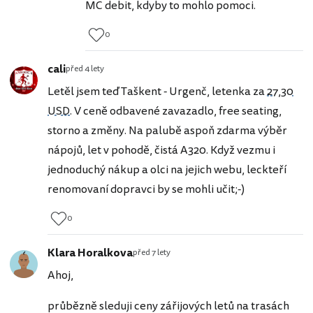
MC debit, kdyby to mohlo pomoci.
0
cali
před 4 lety
Letěl jsem teď Taškent - Urgenč, letenka za
27,30
USD
. V ceně odbavené zavazadlo, free seating,
storno a změny. Na palubě aspoň zdarma výběr
nápojů, let v pohodě, čistá A320. Když vezmu i
jednoduchý nákup a olci na jejich webu, leckteří
renomovaní dopravci by se mohli učit;-)
0
Klara Horalkova
před 7 lety
Ahoj,
průbězně sleduji ceny zářijových letů na trasách