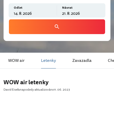
Odlet
Návrat
WOW air
Letenky
Zavazadla
Che
WOW air letenky
David Eiselt
naposledy aktualizováno
11. 06. 2023