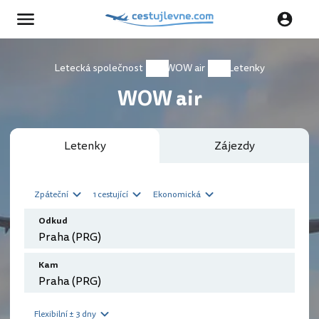
Letecká společnost
WOW air
Letenky
WOW air
Letenky
Zájezdy
Zpáteční
1 cestující
Ekonomická
Odkud
Kam
Flexibilní ± 3 dny