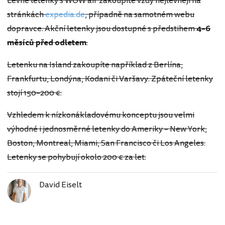
Levné letenky s WOW air zakoupíte vždy nejlevněji na
stránkách
expedia.de
, případně na samotném webu
dopravce. Akční letenky jsou dostupné s předstihem
4–6
měsíců před odletem
.
Letenku na Island zakoupíte například z Berlína,
Frankfurtu, Londýna, Kodani či Varšavy. Zpáteční letenky
stojí 150–200 €.
Vzhledem k nízkonákladovému konceptu jsou velmi
výhodné i jednosměrné letenky do Ameriky – New York,
Boston, Montreal, Miami, San Francisco či Los Angeles.
Letenky se pohybují okolo 200 € za let.
David Eiselt