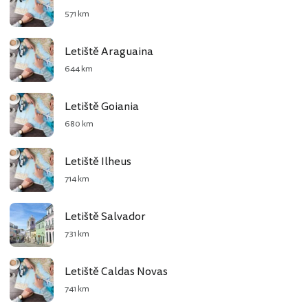
571 km
Letiště Araguaina
644 km
Letiště Goiania
680 km
Letiště Ilheus
714 km
Letiště Salvador
731 km
Letiště Caldas Novas
741 km