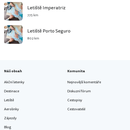
Letiště Imperatriz
775 km
Letiště Porto Seguro
802 km
Náš obsah
Komunita
Akční letenky
Nejnovější komentáře
Destinace
Diskuzní fórum
Letiště
Cestopisy
Aerolinky
Cestovatelé
Zájezdy
Blog