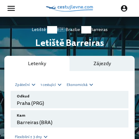
Letiště
🇧🇷 Brazílie
Barreiras
Letiště Barreiras
Letenky
Zájezdy
Zpáteční
1 cestující
Ekonomická
Odkud
Kam
Flexibilní ± 3 dny