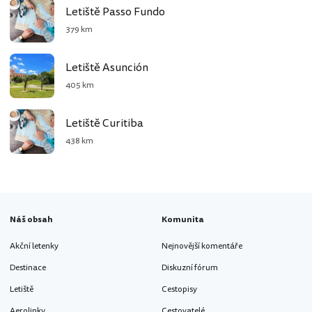
Letiště Passo Fundo
379 km
Letiště Asunción
405 km
Letiště Curitiba
438 km
Náš obsah
Komunita
Akční letenky
Nejnovější komentáře
Destinace
Diskuzní fórum
Letiště
Cestopisy
Aerolinky
Cestovatelé