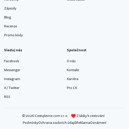
Zájezdy
Blog
Recenze
Promo kódy
Sleduj nás
Společnost
Facebook
O nás
Messenger
Kontakt
Instagram
Kariéra
X / Twitter
Pro CK
RSS
© 2026 Cestujlevne.com s.r.o.
Z lásky k cestování
Podmínky
Ochrana osobních údajů
Reklama
Oznámení