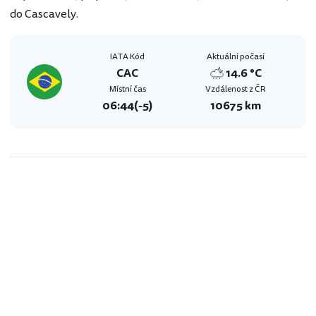
do Cascavely.
IATA Kód
Aktuální počasí
CAC
14.6 °C
Místní čas
Vzdálenost z ČR
06:44
(-5)
10675 km