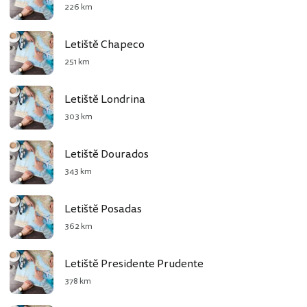
226 km
Letiště Chapeco
251 km
Letiště Londrina
303 km
Letiště Dourados
343 km
Letiště Posadas
362 km
Letiště Presidente Prudente
378 km