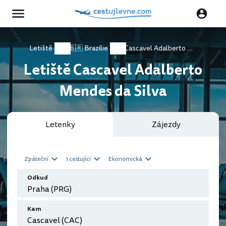
Letiště
🇧🇷 Brazílie
Cascavel Adalberto Mendes da Silva
Letiště Cascavel Adalberto
Mendes da Silva
Letenky
Zájezdy
Zpáteční
1 cestující
Ekonomická
Odkud
Kam