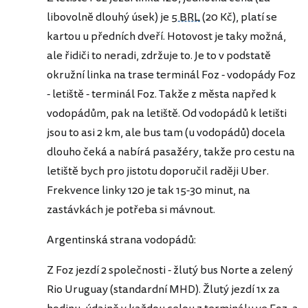
libovolně dlouhý úsek) je
5 BRL
(20 Kč), platí se
kartou u předních dveří. Hotovost je taky možná,
ale řidiči to neradi, zdržuje to. Je to v podstatě
okružní linka na trase terminál Foz - vodopády Foz
- letiště - terminál Foz. Takže z města napřed k
vodopádům, pak na letiště. Od vodopádů k letišti
jsou to asi 2 km, ale bus tam (u vodopádů) docela
dlouho čeká a nabírá pasažéry, takže pro cestu na
letiště bych pro jistotu doporučil raději Uber.
Frekvence linky 120 je tak 15-30 minut, na
zastávkách je potřeba si mávnout.
Argentinská strana vodopádů:
Z Foz jezdí 2 společnosti - žlutý bus Norte a zelený
Rio Uruguay (standardní MHD). Žlutý jezdí 1x za