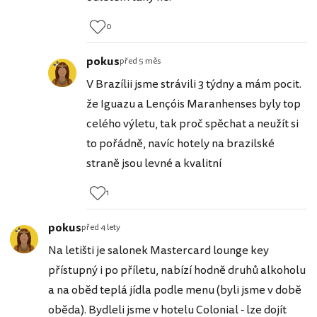
0
pokus
před 5 měs
V Brazílii jsme strávili 3 týdny a mám pocit.
že Iguazu a Lençóis Maranhenses byly top
celého výletu, tak proč spěchat a neužít si
to pořádně, navíc hotely na brazilské
straně jsou levné a kvalitní
1
pokus
před 4 lety
Na letišti je salonek Mastercard lounge key
přístupný i po příletu, nabízí hodně druhů alkoholu
a na oběd teplá jídla podle menu (byli jsme v době
oběda). Bydleli jsme v hotelu Colonial - lze dojít