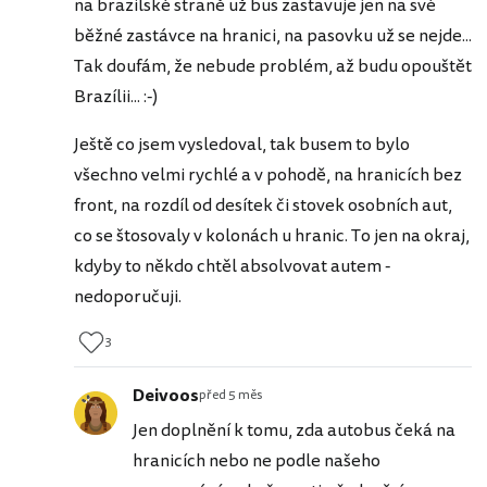
na brazilské straně už bus zastavuje jen na své
běžné zastávce na hranici, na pasovku už se nejde...
Tak doufám, že nebude problém, až budu opouštět
Brazílii... :-)
Ještě co jsem vysledoval, tak busem to bylo
všechno velmi rychlé a v pohodě, na hranicích bez
front, na rozdíl od desítek či stovek osobních aut,
co se štosovaly v kolonách u hranic. To jen na okraj,
kdyby to někdo chtěl absolvovat autem -
nedoporučuji.
3
Deivoos
před 5 měs
Jen doplnění k tomu, zda autobus čeká na
hranicích nebo ne podle našeho