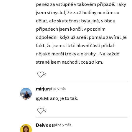
peněz za vstupné v takovém případě. Taky
jsem si myslel, že za 2 hodiny nemám co
dělat, ale skutečnost byla jiná, v obou
případech jsem končil v pozdním
odpoledni, když už areál pomalu zavíral. Je
fakt, že jsem si k té hlavní části přidal
nějaké menší treky a okruhy... Na každé
straně jsem nachodil cca 20 km.
0
mirjur
před 5 měs
@EM: ano, je to tak.
0
Deivoos
před 5 měs