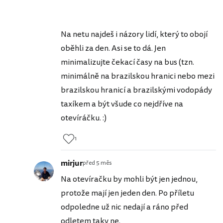
Na netu najdeš i názory lidí, který to obojí
oběhli za den. Asi se to dá. Jen
minimalizujte čekací časy na bus (tzn.
minimálně na brazilskou hranici nebo mezi
brazilskou hranicí a brazilskými vodopády
taxíkem a být všude co nejdříve na
otevíráčku. :)
1
mirjur
před 5 měs
Na otevíračku by mohli být jen jednou,
protože mají jen jeden den. Po příletu
odpoledne už nic nedají a ráno před
odletem taky ne.