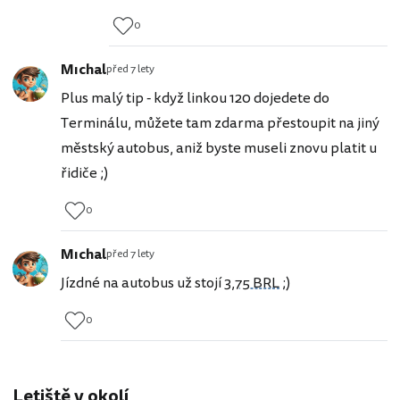
0
Mıchal
před 7 lety
Plus malý tip - když linkou 120 dojedete do
Terminálu, můžete tam zdarma přestoupit na jiný
městský autobus, aniž byste museli znovu platit u
řidiče ;)
0
Mıchal
před 7 lety
Jízdné na autobus už stojí
3,75 BRL
;)
0
Letiště v okolí