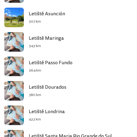
Letiště Asunción
307 km
Letiště Maringa
343 km
Letiště Passo Fundo
364 km
Letiště Dourados
380 km
Letiště Londrina
422 km
Letiště Santa Maria Rio Grande do Sul