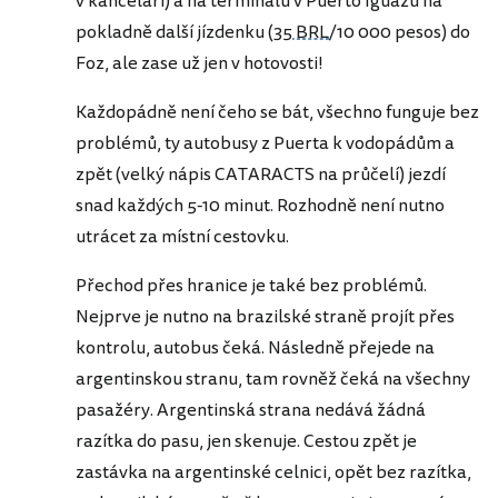
v kanceláři) a na terminálu v Puerto Iguazu na
pokladně další jízdenku (
35 BRL
/10 000 pesos) do
Foz, ale zase už jen v hotovosti!
Každopádně není čeho se bát, všechno funguje bez
problémů, ty autobusy z Puerta k vodopádům a
zpět (velký nápis CATARACTS na průčelí) jezdí
snad každých 5-10 minut. Rozhodně není nutno
utrácet za místní cestovku.
Přechod přes hranice je také bez problémů.
Nejprve je nutno na brazilské straně projít přes
kontrolu, autobus čeká. Následně přejede na
argentinskou stranu, tam rovněž čeká na všechny
pasažéry. Argentinská strana nedává žádná
razítka do pasu, jen skenuje. Cestou zpět je
zastávka na argentinské celnici, opět bez razítka,