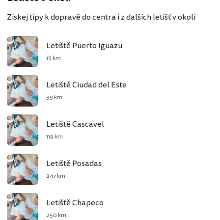
Získej tipy k dopravě do centra i z dalších letišť v okolí
Letiště Puerto Iguazu
15 km
Letiště Ciudad del Este
39 km
Letiště Cascavel
119 km
Letiště Posadas
247 km
Letiště Chapeco
250 km