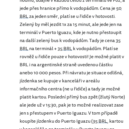
hodinu, údajně v každou celou z terminálu ve Foz, a
jede přes hranice přímo k vodopádům. Cena je
50
BRL
za jeden směr, platí se u řidiče v hotovosti.
Zelený by měl jezdit 1x za 15 minut, ale jede jen na
terminál v Puerto Iguazu, kde je nutno přestoupit
na další zelený bus k vodopádům. Tady je cena
35
BRL
na terminál +
35 BRL
k vodopádům. Platí se
rovněž u řidiče pouze v hotovosti! Je možné platit v
BRL i na argentinské straně uvedenou částku
anebo 10 000 pesos. Při návratu je situace odlišná,
jízdenka se kupuje v kanceláři v areálu
informačního centra (ne u řidiče) a tady je možné
platit kartou. Poslední přímý bus zpět (žlutý Norte)
ale jede už v 15:30, pak je to možné realizovat zase
jen s přestupem v Puerto Iguazu. V tom případě
koupíte jízdenku do Puerto Iguazu (
35 BRL
, kartou