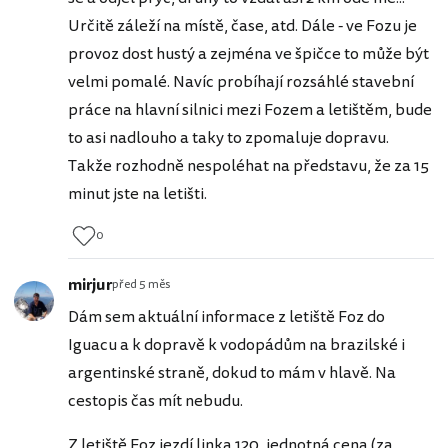
Určitě záleží na místě, čase, atd. Dále - ve Fozu je
provoz dost hustý a zejména ve špičce to může být
velmi pomalé. Navíc probíhají rozsáhlé stavební
práce na hlavní silnici mezi Fozem a letištěm, bude
to asi nadlouho a taky to zpomaluje dopravu.
Takže rozhodně nespoléhat na představu, že za 15
minut jste na letišti.
0
mirjur
před 5 měs
Dám sem aktuální informace z letiště Foz do
Iguacu a k dopravě k vodopádům na brazilské i
argentinské straně, dokud to mám v hlavě. Na
cestopis čas mít nebudu.
Z letiště Foz jezdí linka 120, jednotná cena (za