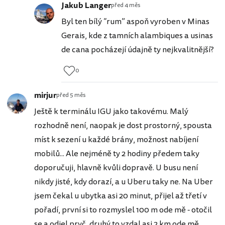
Jakub Langer
před 4 měs
Byl ten bílý “rum” aspoň vyroben v Minas
Gerais, kde z tamních alambiques a usinas
de cana pocházejí údajně ty nejkvalitnější?
0
mirjur
před 5 měs
Ještě k terminálu IGU jako takovému. Malý
rozhodně není, naopak je dost prostorný, spousta
míst k sezení u každé brány, možnost nabíjení
mobilů... Ale nejméně ty 2 hodiny předem taky
doporučuji, hlavně kvůli dopravě. U busu není
nikdy jisté, kdy dorazí, a u Uberu taky ne. Na Uber
jsem čekal u ubytka asi 20 minut, přijel až třetí v
pořadí, první si to rozmyslel 100 m ode mě - otočil
se a odjel pryč, druhý to vzdal asi 2 km ode mě...