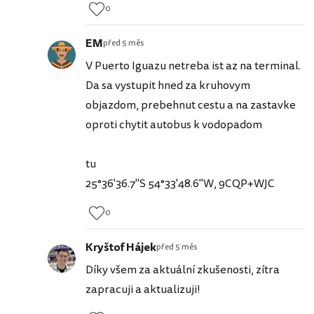
0
EM
před 5 měs
V Puerto Iguazu netreba ist az na terminal.
Da sa vystupit hned za kruhovym
objazdom, prebehnut cestu a na zastavke
oproti chytit autobus k vodopadom
tu
25°36'36.7"S 54°33'48.6"W, 9CQP+WJC
0
Kryštof Hájek
před 5 měs
Díky všem za aktuální zkušenosti, zítra
zapracuji a aktualizuji!