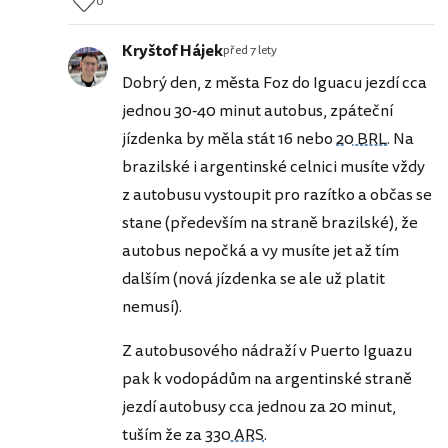
0
Kryštof Hájek
před 7 lety
Dobrý den, z města Foz do Iguacu jezdí cca
jednou 30-40 minut autobus, zpáteční
jízdenka by měla stát 16 nebo
20 BRL
. Na
brazilské i argentinské celnici musíte vždy
z autobusu vystoupit pro razítko a občas se
stane (především na straně brazilské), že
autobus nepočká a vy musíte jet až tím
dalším (nová jízdenka se ale už platit
nemusí).
Z autobusového nádraží v Puerto Iguazu
pak k vodopádům na argentinské straně
jezdí autobusy cca jednou za 20 minut,
tuším že za
330 ARS
.