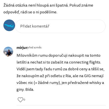
Žádná otázka není hloupá ani špatná. Pokud známe
odpověď, rádi se o ni podělíme.
mirjur
před 4 měs
Milovníkům rumu doporučuji nakoupit na tomto
letišti a nechat si to zabalit na connecting flights.
Viděl jsem tady řadu rumů za dobré ceny a těšil se,
že nakoupím až při odletu z Ria, ale na GIG nemají
vůbec nic (= žádné rumy), jen předražené whisky a
giny. Bída.
0