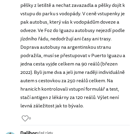
pěšky z letiště a nechat zavazadla a pěšky dojít k
vstupu do parku s vodopády. V ceně vstupenky je
pak autobus, který vás k vodopádům doveze a
odveze. Ve Foz do Iguazu autobusy nejezdí podle
jízdního řádu, nedodržují ani časy ani trasy.
Doprava autobusy na argentinskou stranu
podražila, musí se přestupovat v Puerto Iguazu a
jedna cesta vyjde celkem na 90 reálů (březen
2022). Byli jsme dva a jeli jsme raději individuálně
autem s cestovkou za 250 reálů celkem. Na
hranicích kontrolovali vstupní formulář a test,
stačí antigen z lékárny za 120 reálů. Výlet není
levná záležitost jak to bývalo.
0
Dalibor
před 7 lety