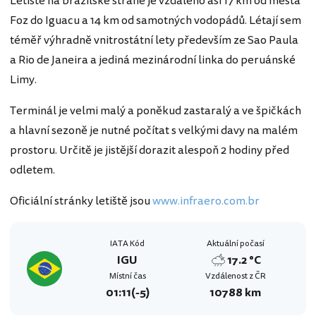
Letiště na brazilské straně je vzdáleno asi 17 km od města
Foz do Iguacu a 14 km od samotných vodopádů. Létají sem
téměř výhradně vnitrostátní lety především ze Sao Paula
a Rio de Janeira a jediná mezinárodní linka do peruánské
Limy.
Terminál je velmi malý a poněkud zastaralý a ve špičkách
a hlavní sezoně je nutné počítat s velkými davy na malém
prostoru. Určitě je jistější dorazit alespoň 2 hodiny před
odletem.
Oficiální stránky letiště jsou
www.infraero.com.br
IATA Kód
Aktuální počasí
IGU
17.2 °C
Místní čas
Vzdálenost z ČR
01:11
(-5)
10788 km