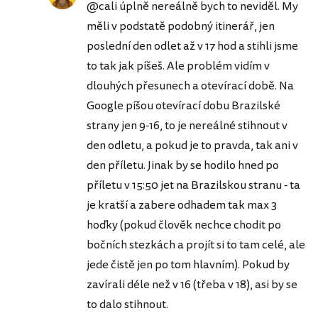
@cali úplně nereálně bych to neviděl. My
měli v podstatě podobný itinerář, jen
poslední den odlet až v 17 hod a stihli jsme
to tak jak píšeš. Ale problém vidím v
dlouhých přesunech a otevírací době. Na
Google píšou otevírací dobu Brazilské
strany jen 9-16, to je nereálné stihnout v
den odletu, a pokud je to pravda, tak ani v
den příletu. Jinak by se hodilo hned po
příletu v 15:50 jet na Brazilskou stranu - ta
je kratší a zabere odhadem tak max 3
hoďky (pokud člověk nechce chodit po
bočních stezkách a projít si to tam celé, ale
jede čistě jen po tom hlavním). Pokud by
zavírali déle než v 16 (třeba v 18), asi by se
to dalo stihnout.