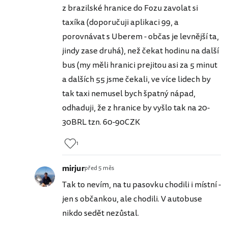
z brazilské hranice do Fozu zavolat si
taxíka (doporučuji aplikaci 99, a
porovnávat s Uberem - občas je levnější ta,
jindy zase druhá), než čekat hodinu na další
bus (my měli hranici prejitou asi za 5 minut
a dalších 55 jsme čekali, ve více lidech by
tak taxi nemusel bych špatný nápad,
odhaduji, že z hranice by vyšlo tak na 20-
30BRL tzn. 60-90CZK
1
mirjur
před 5 měs
Tak to nevím, na tu pasovku chodili i místní -
jen s občankou, ale chodili. V autobuse
nikdo sedět nezůstal.