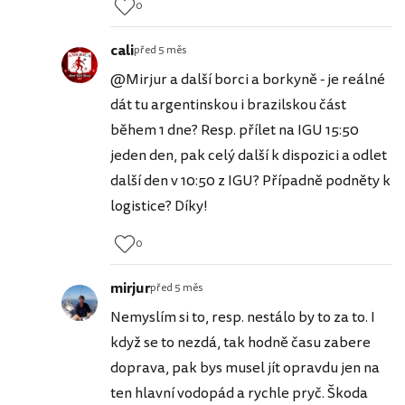
0
cali
před 5 měs
@Mirjur a další borci a borkyně - je reálné
dát tu argentinskou i brazilskou část
během 1 dne? Resp. přílet na IGU 15:50
jeden den, pak celý další k dispozici a odlet
další den v 10:50 z IGU? Případně podněty k
logistice? Díky!
0
mirjur
před 5 měs
Nemyslím si to, resp. nestálo by to za to. I
když se to nezdá, tak hodně času zabere
doprava, pak bys musel jít opravdu jen na
ten hlavní vodopád a rychle pryč. Škoda