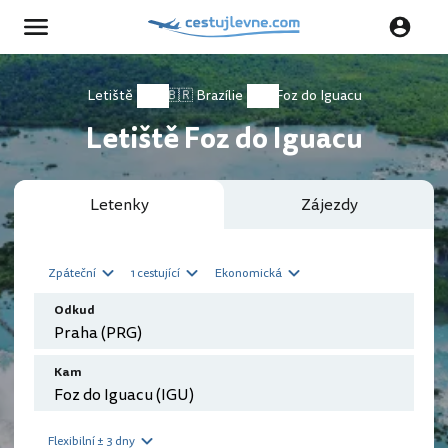
Letiště
🇧🇷 Brazílie
Foz do Iguacu
Letiště Foz do Iguacu
Letenky
Zájezdy
Zpáteční
1 cestující
Ekonomická
Odkud
Kam
Flexibilní ± 3 dny