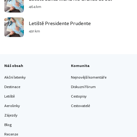
464 km
Letiště Presidente Prudente
491 km
Náš obsah
Komunita
Akční letenky
Nejnovější komentáře
Destinace
Diskuzní fórum
Letiště
Cestopisy
Aerolinky
Cestovatelé
Zájezdy
Blog
Recenze