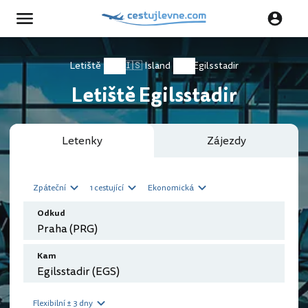
Letiště
🇮🇸 Island
Egilsstadir
Letiště Egilsstadir
Letenky
Zájezdy
Zpáteční
1 cestující
Ekonomická
Odkud
Kam
Flexibilní ± 3 dny