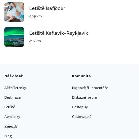
Letiště Ísafjödur
409 km
Letiště Keflavík–Reykjavík
416 km
Náš obsah
Komunita
Akční letenky
Nejnovější komentáře
Destinace
Diskuzní fórum
Letiště
Cestopisy
Aerolinky
Cestovatelé
Zájezdy
Blog