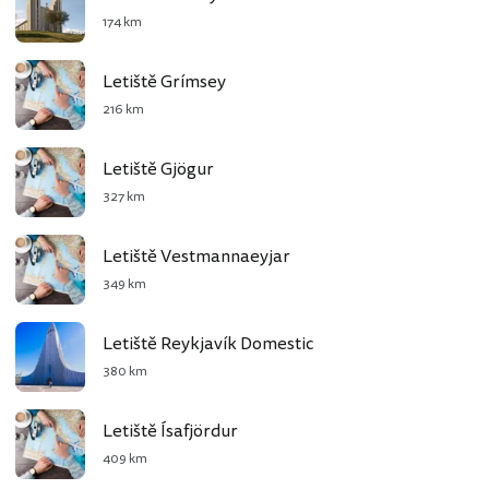
174 km
Letiště Grímsey
216 km
Letiště Gjögur
327 km
Letiště Vestmannaeyjar
349 km
Letiště Reykjavík Domestic
380 km
Letiště Ísafjördur
409 km