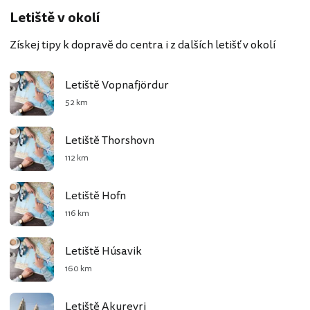
Letiště v okolí
Získej tipy k dopravě do centra i z dalších letišť v okolí
Letiště Vopnafjördur
52 km
Letiště Thorshovn
112 km
Letiště Hofn
116 km
Letiště Húsavik
160 km
Letiště Akureyri