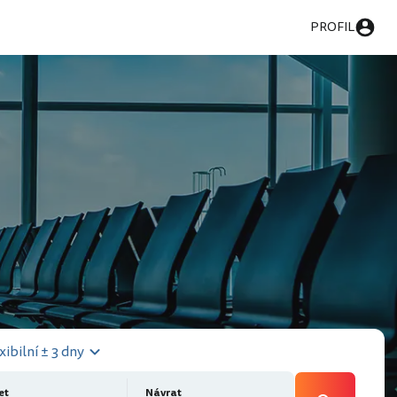
PROFIL
xibilní ± 3 dny
et
Návrat