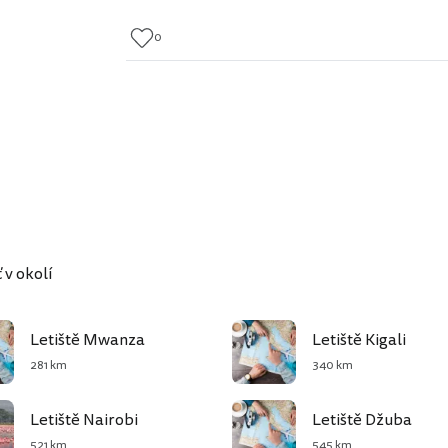
0
 v okolí
Letiště Mwanza
Letiště Kigali
281 km
340 km
Letiště Nairobi
Letiště Džuba
521 km
545 km