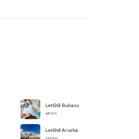
Letiště Bukavu
481 km
Letiště Arusha
599 km