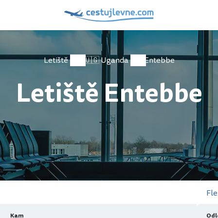
Letiště
🇺🇬 Uganda
Entebbe
Letiště Entebbe
Fle
Kam
Odl