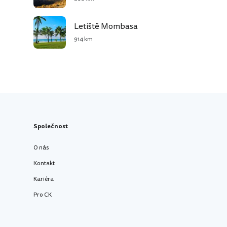
Letiště Mombasa
914 km
Společnost
O nás
Kontakt
Kariéra
Pro CK