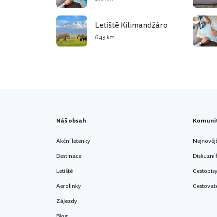
Letiště Kilimandžáro
643 km
Náš obsah
Komuni
Akční letenky
Nejnověj
Destinace
Diskuzní
Letiště
Cestopis
Aerolinky
Cestovat
Zájezdy
Blog