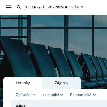
LETENKY
ZÁJEZDY
PRŮVODCI
FÓRUM
Letenky
Zájezdy
Zpáteční
1 cestující
Ekonomická
Odkud