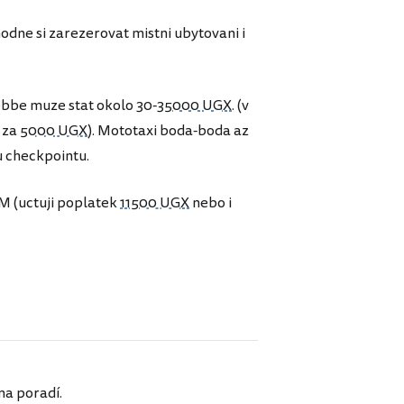
dne si zarezerovat mistni ubytovani i
ebbe muze stat okolo 30-
35000 UGX
. (v
 za
5000 UGX
). Mototaxi boda-boda az
u checkpointu.
M (uctuji poplatek
11500 UGX
nebo i
ma poradí.