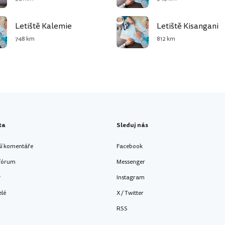
Letiště Kalemie
Letiště Kisangani
748 km
812 km
ta
Sleduj nás
ší komentáře
Facebook
 fórum
Messenger
y
Instagram
elé
X / Twitter
RSS