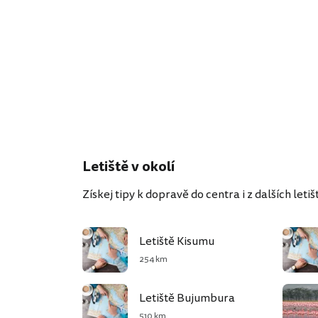
Letiště v okolí
Získej tipy k dopravě do centra i z dalších letišť
Letiště Kisumu
254 km
Letiště Bujumbura
510 km