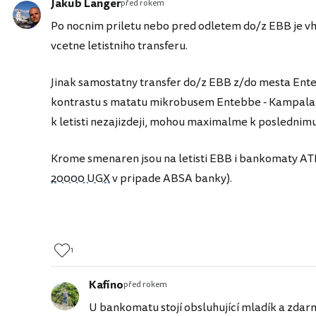
Jakub Langer
před rokem
Po nocnim priletu nebo pred odletem do/z EBB je vho
vcetne letistniho transferu.
Jinak samostatny transfer do/z EBB z/do mesta Ent
kontrastu s matatu mikrobusem Entebbe - Kampala
k letisti nezajizdeji, mohou maximalme k poslednim
Krome smenaren jsou na letisti EBB i bankomaty AT
20000 UGX
v pripade ABSA banky).
1
Kafíno
před rokem
U bankomatu stojí obsluhující mladík a zdar