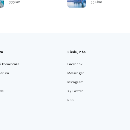
335 km
354 km
ta
Sleduj nás
ší komentáře
Facebook
 fórum
Messenger
y
Instagram
elé
X / Twitter
RSS