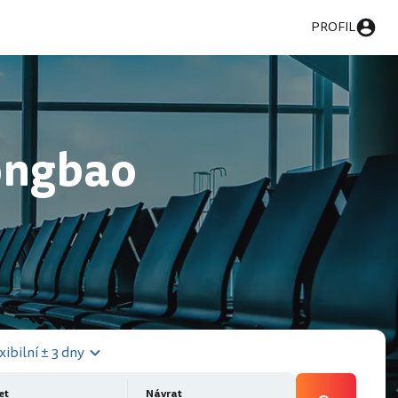
PROFIL
ongbao
xibilní ± 3 dny
et
Návrat