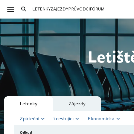
LETENKY
ZÁJEZDY
PRŮVODCI
FÓRUM
Letiš
Letenky
Zájezdy
Zpáteční
1 cestující
Ekonomická
Odkud