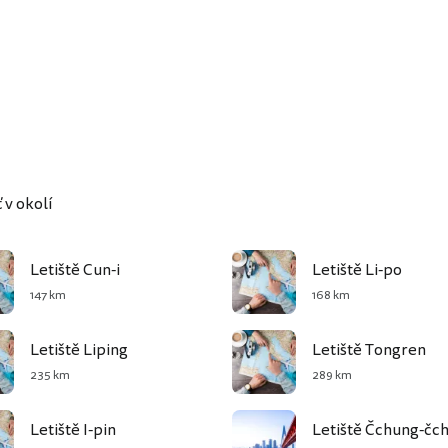
 v okolí
Letiště Cun-i
Letiště Li-po
147 km
168 km
Letiště Liping
Letiště Tongren
235 km
289 km
Letiště I-pin
Letiště Čchung-čc