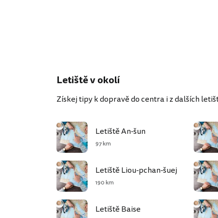
Letiště v okolí
Získej tipy k dopravě do centra i z dalších letišť
Letiště An-šun
97 km
Letiště Liou-pchan-šuej
190 km
Letiště Baise