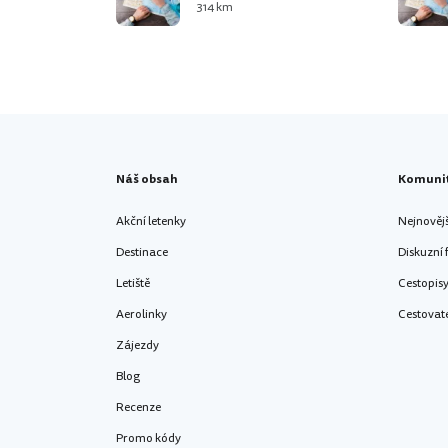
314 km
Náš obsah
Komuni
Akční letenky
Nejnověj
Destinace
Diskuzní
Letiště
Cestopis
Aerolinky
Cestovat
Zájezdy
Blog
Recenze
Promo kódy