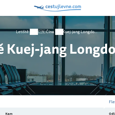
Letiště
🇨🇳 Čína
Kuej-jang Longdongbao
tě Kuej-jang Longd
Fle
Kam
Odl