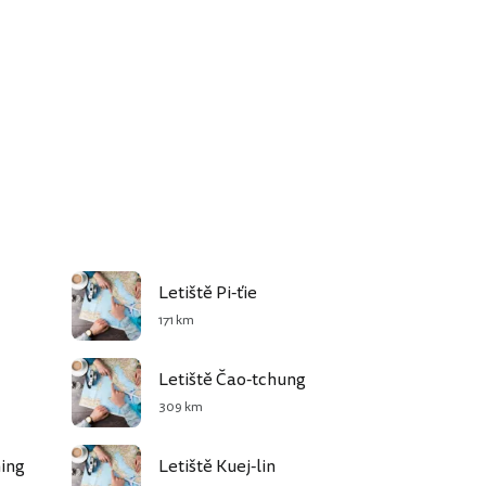
Letiště Pi-ťie
171 km
Letiště Čao-tchung
309 km
hing
Letiště Kuej-lin