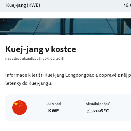
Kuej-jang v kostce
naposledy aktualizováno
05. 02. 2018
Informace k letišti Kuej-jang Longdongbao a dopravě z něj p
letenky do Kuej-jangu.
IATA Kód
Aktuální počasí
KWE
20.6 °C