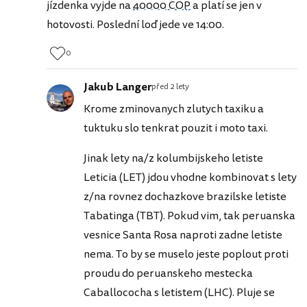
jízdenka vyjde na
40000 COP
a platí se jen v
hotovosti. Poslední loď jede ve 14:00.
0
Jakub Langer
před 2 lety
Krome zminovanych zlutych taxiku a
tuktuku slo tenkrat pouzit i moto taxi.
Jinak lety na/z kolumbijskeho letiste
Leticia (LET) jdou vhodne kombinovat s lety
z/na rovnez dochazkove brazilske letiste
Tabatinga (TBT). Pokud vim, tak peruanska
vesnice Santa Rosa naproti zadne letiste
nema. To by se muselo jeste poplout proti
proudu do peruanskeho mestecka
Caballococha s letistem (LHC). Pluje se