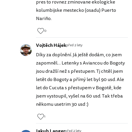
pres to rovnez zminovane ekologicke
kolumbijske mestecko (osadu) Puerto
Nariño.
0
Vojtěch Hájek
před 2 lety
Díky za doplnění. Já ještě dodám, co jsem
zapomněl… Letenky s Aviancou do Bogoty
jsou dražší než s přestupem. Tj chtěl jsem
letět do Bogoty a přímý let byl 90 usd. Ale
let do Cucuta s přestupem v Bogotě, kde
jsem vystoupil, vyšel na 60 usd. Tak třeba
někomu usetrim 30 usd :)
1
Jakub Langer
před 2 lety