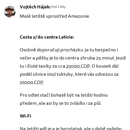
Vojtěch Hájek
před 2 lety
Malé letiště uprostřed Amazonie.
Cesta z/do centra Leticie:
Osobně doporučuji procházku. Je tu bezpečno i
večer a pěšky je to do centra zhruba 25 minut. Jezdí
tu i žluté taxíky za cca
25000 COP
. O kousek dál
podél silnice stojí tuktuky, které vás odvezou za
10000 COP
.
Pro odlet stačí bohatě být na letišti hodinu
předem, ale asi by se to zvládlo i za půl.
Wi-Fi
Na letišti wifi je a je bezplatná, ale v době našeho