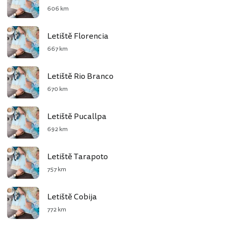
606 km
Letiště Florencia
667 km
Letiště Rio Branco
670 km
Letiště Pucallpa
692 km
Letiště Tarapoto
757 km
Letiště Cobija
772 km