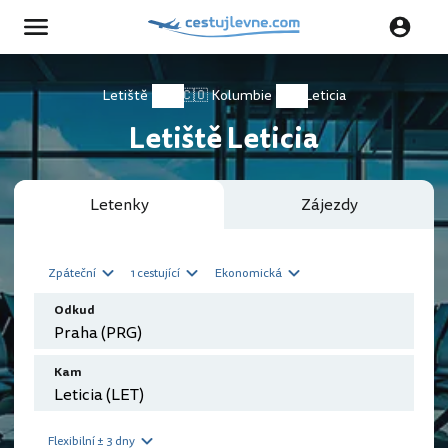
Letiště
🇨🇴 Kolumbie
Leticia
Letiště Leticia
Letenky
Zájezdy
Zpáteční
1 cestující
Ekonomická
Odkud
Kam
Flexibilní ± 3 dny