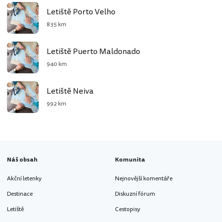
Letiště Porto Velho
835 km
Letiště Puerto Maldonado
940 km
Letiště Neiva
992 km
Náš obsah
Komunita
Akční letenky
Nejnovější komentáře
Destinace
Diskuzní fórum
Letiště
Cestopisy