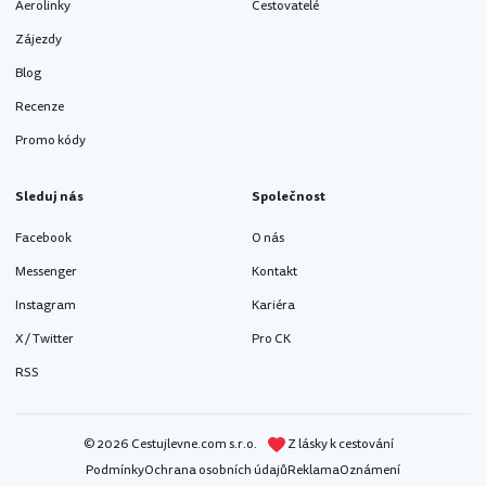
Aerolinky
Cestovatelé
Zájezdy
Blog
Recenze
Promo kódy
Sleduj nás
Společnost
Facebook
O nás
Messenger
Kontakt
Instagram
Kariéra
X / Twitter
Pro CK
RSS
© 2026 Cestujlevne.com s.r.o.
Z lásky k cestování
Podmínky
Ochrana osobních údajů
Reklama
Oznámení