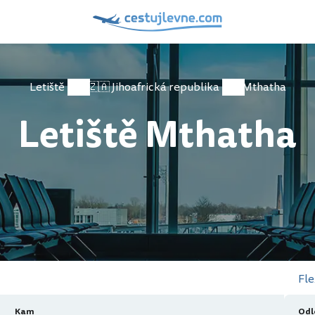
Letiště
🇿🇦 Jihoafrická republika
Mthatha
Letiště Mthatha
Fle
Kam
Odl