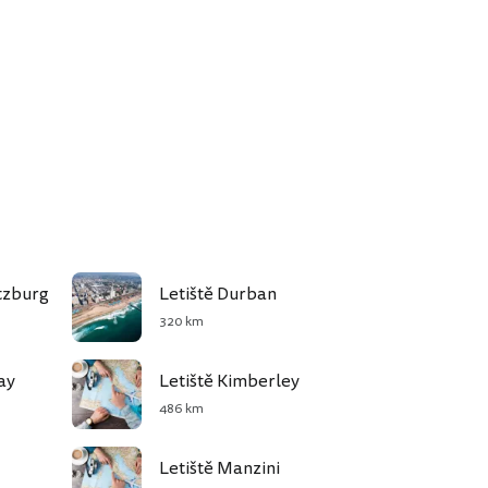
tzburg
Letiště Durban
320 km
ay
Letiště Kimberley
486 km
Letiště Manzini