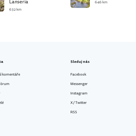
Lanseria
646 km
632 km
ta
Sleduj nás
ší komentáře
Facebook
 fórum
Messenger
y
Instagram
elé
X / Twitter
RSS