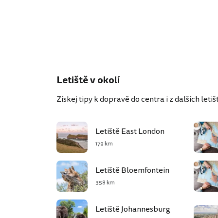
Letiště v okolí
Získej tipy k dopravě do centra i z dalších letišť
Letiště East London
179 km
Letiště Bloemfontein
358 km
Letiště Johannesburg