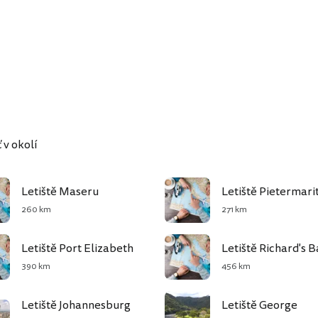
 v okolí
Letiště Maseru
Letiště Pietermari
260 km
271 km
Letiště Port Elizabeth
Letiště Richard's B
390 km
456 km
Letiště Johannesburg
Letiště George