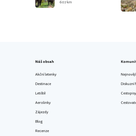
607 km
Náš obsah
Komuni
Akční letenky
Nejnověj
Destinace
Diskuzní
Letiště
Cestopis
Aerolinky
Cestovat
Zájezdy
Blog
Recenze