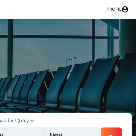
PROFIL
xibilní ± 3 dny
et
Návrat