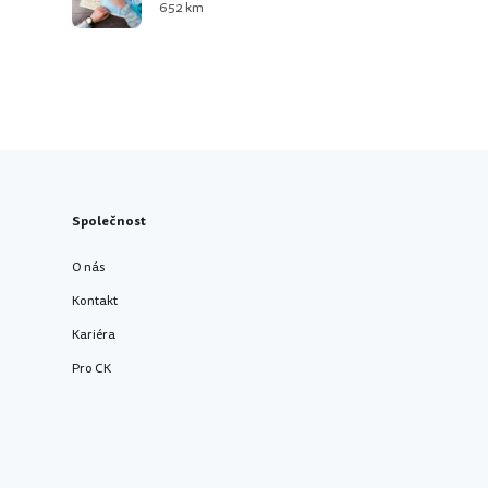
652 km
Společnost
O nás
Kontakt
Kariéra
Pro CK