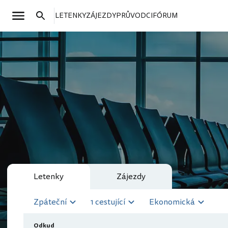
LETENKY
ZÁJEZDY
PRŮVODCI
FÓRUM
Letenky
Zájezdy
Zpáteční
1 cestující
Ekonomická
Odkud