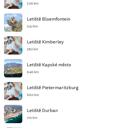
536 km
Letiště Bloemfontein
547 km
Letiště Kimberley
582 km
Letiště Kapské město
646 km
Letiště Pietermaritzburg
660 km
Letiště Durban
710 km