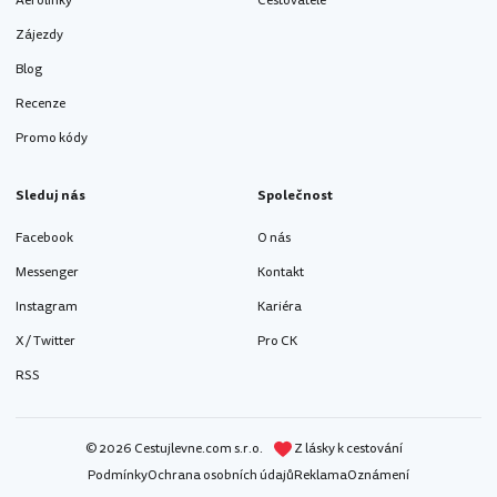
Aerolinky
Cestovatelé
Zájezdy
Blog
Recenze
Promo kódy
Sleduj nás
Společnost
Facebook
O nás
Messenger
Kontakt
Instagram
Kariéra
X / Twitter
Pro CK
RSS
© 2026 Cestujlevne.com s.r.o.
Z lásky k cestování
Podmínky
Ochrana osobních údajů
Reklama
Oznámení