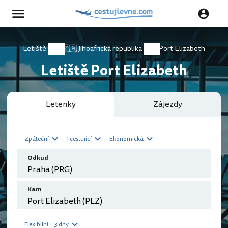
Letiště
🇿🇦 Jihoafrická republika
Port Elizabeth
Letiště Port Elizabeth
Letenky
Zájezdy
Zpáteční
1 cestující
Ekonomická
Odkud
Kam
Flexibilní ± 3 dny