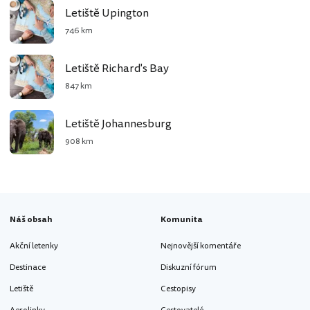
Letiště Upington
746 km
Letiště Richard's Bay
847 km
Letiště Johannesburg
908 km
Náš obsah
Komunita
Akční letenky
Nejnovější komentáře
Destinace
Diskuzní fórum
Letiště
Cestopisy