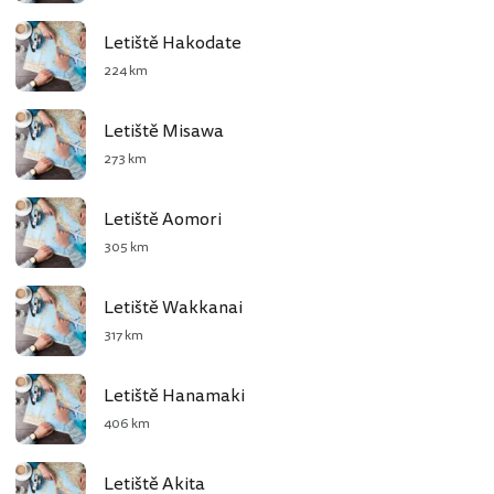
Letiště Hakodate
224 km
Letiště Misawa
273 km
Letiště Aomori
305 km
Letiště Wakkanai
317 km
Letiště Hanamaki
406 km
Letiště Akita