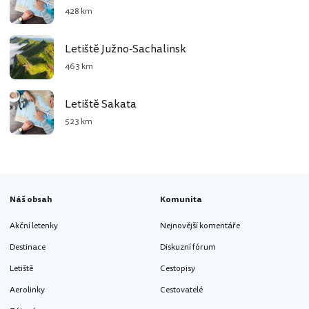
428 km
Letiště Južno-Sachalinsk
463 km
Letiště Sakata
523 km
Náš obsah
Komunita
Akční letenky
Nejnovější komentáře
Destinace
Diskuzní fórum
Letiště
Cestopisy
Aerolinky
Cestovatelé