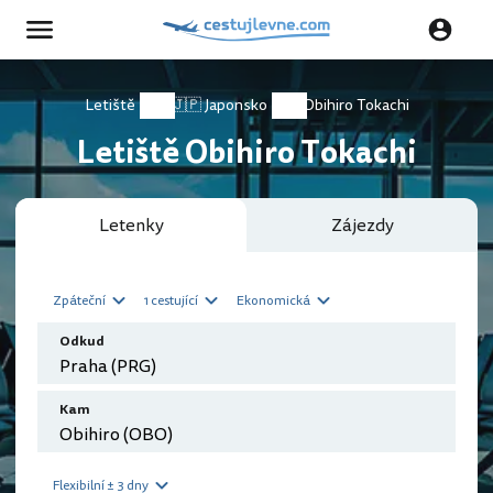
Letiště
🇯🇵 Japonsko
Obihiro Tokachi
Letiště Obihiro Tokachi
Letenky
Zájezdy
Zpáteční
1 cestující
Ekonomická
Odkud
Kam
Flexibilní ± 3 dny