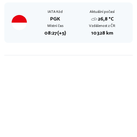
IATA Kód
Aktuální počasí
PGK
26,8 °C
Místní čas
Vzdálenost z ČR
08:27
(+5)
10328 km