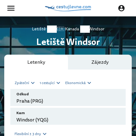
Letiště
🇨🇦 Kanada
Windsor
Letiště Windsor
Letenky
Zájezdy
Zpáteční
1 cestující
Ekonomická
Odkud
Kam
Flexibilní ± 3 dny