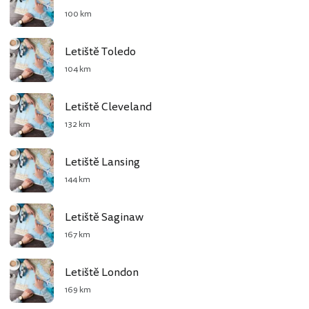
100 km
Letiště Toledo
104 km
Letiště Cleveland
132 km
Letiště Lansing
144 km
Letiště Saginaw
167 km
Letiště London
169 km