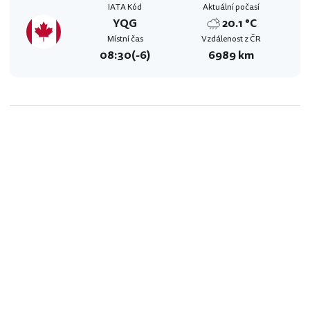
IATA Kód
Aktuální počasí
YQG
20.1 °C
Místní čas
Vzdálenost z ČR
08:30
(-6)
6989 km