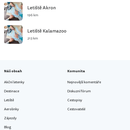
Letiště Akron
196 km
Letiště Kalamazoo
213 km
Náš obsah
Komunita
Akční letenky
Nejnovější komentáře
Destinace
Diskuzní fórum
Letiště
Cestopisy
Aerolinky
Cestovatelé
Zájezdy
Blog