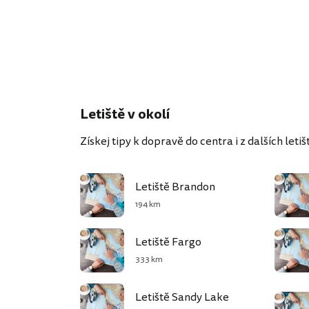
Letiště v okolí
Získej tipy k dopravě do centra i z dalších letišť
Letiště Brandon
194 km
Letiště Fargo
333 km
Letiště Sandy Lake