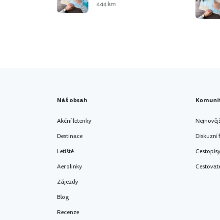
444 km
Náš obsah
Komuni
Akční letenky
Nejnověj
Destinace
Diskuzní
Letiště
Cestopis
Aerolinky
Cestovat
Zájezdy
Blog
Recenze