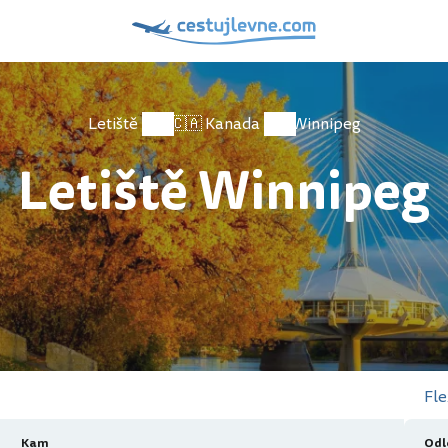
Letiště
🇨🇦 Kanada
Winnipeg
Letiště Winnipeg
Fle
Kam
Odl