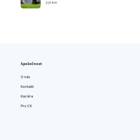
531 km
Společnost
O nás
Kontakt
Kariéra
Pro CK