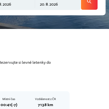
Rezervujte si levné letenky do
Místní čas
Vzdálenost z ČR
00:41
(-7)
7138 km