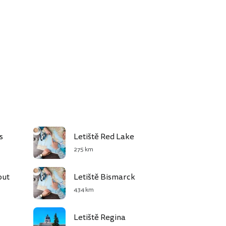
s
Letiště Red Lake
275 km
out
Letiště Bismarck
434 km
Letiště Regina