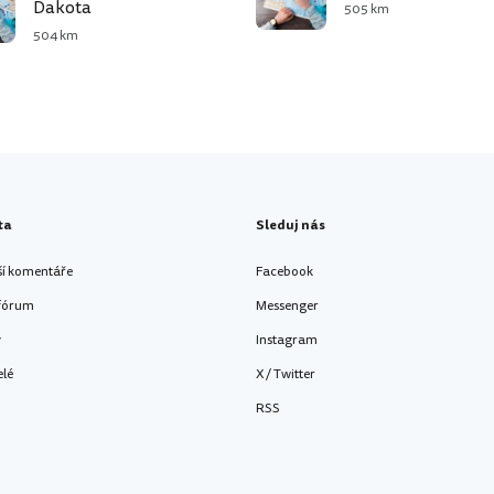
Dakota
505 km
504 km
ta
Sleduj nás
ší komentáře
Facebook
 fórum
Messenger
y
Instagram
elé
X / Twitter
RSS