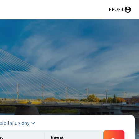
PROFIL
xibilní ± 3 dny
et
Návrat