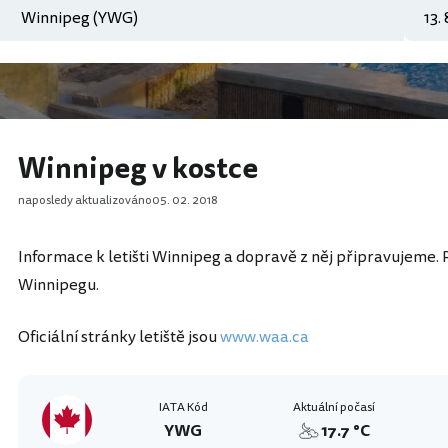
Winnipeg v kostce
naposledy aktualizováno
05. 02. 2018
Informace k letišti Winnipeg a dopravě z něj připravujeme. 
Winnipegu.
Oficiální stránky letiště jsou
www.waa.ca
IATA Kód
Aktuální počasí
YWG
17.7 °C