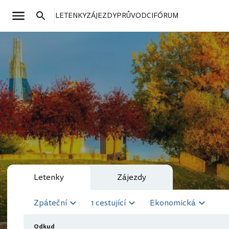
LETENKY
ZÁJEZDY
PRŮVODCI
FÓRUM
Letenky
Zájezdy
Zpáteční
1 cestující
Ekonomická
Odkud