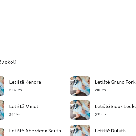
 v okolí
Letiště Kenora
Letiště Grand Fork
206 km
218 km
Letiště Minot
Letiště Sioux Look
346 km
381 km
Letiště Aberdeen South
Letiště Duluth