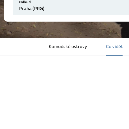
Odkud
Komodské ostrovy
Co vidět