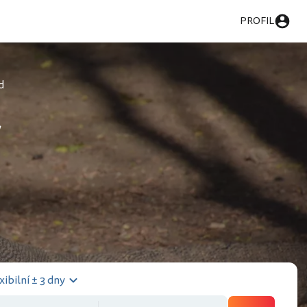
PROFIL
d
y
xibilní ± 3 dny