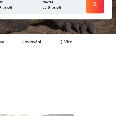
et
Návrat
va
Ubytování
Více