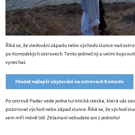
Říká se, že sledování západu nebo východu slunce nad ostr
po Komodských ostrovech. Tento jedinečný a velmi kopcovit
vynechat.
Hledat nejlepší ubytování na ostrovech Komodo
Po ostrově Padar vede jedna turistická stezka, která vás za
pozorovat východ nebo západ slunce. Říká se, že východ slun
sem míří méně lidí. Zklamaní nebudete ani z jednoho!