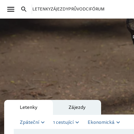
LETENKY
ZÁJEZDY
PRŮVODCI
FÓRUM
Letenky
Zájezdy
Zpáteční
1 cestující
Ekonomická