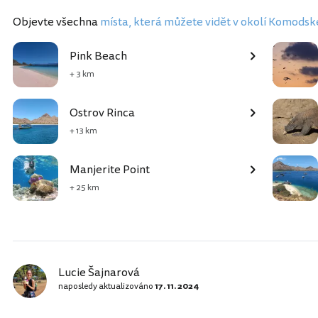
Objevte všechna
místa, která můžete vidět v okolí Komodsk
Pink Beach
+ 3 km
Ostrov Rinca
+ 13 km
Manjerite Point
+ 25 km
Lucie Šajnarová
naposledy aktualizováno
17. 11. 2024