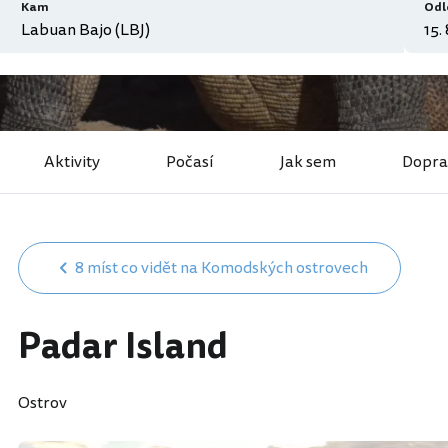
Kam
Odl
Aktivity
Počasí
Jak sem
Dopra
8 míst co vidět na Komodských ostrovech
Padar Island
Ostrov