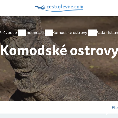
Průvodce
Indonésie
Komodské ostrovy
Padar Islan
Komodské ostrov
Fle