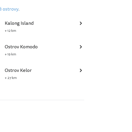
é ostrovy
.
Kalong Island
+ 12 km
Ostrov Komodo
+ 19 km
Ostrov Kelor
+ 27 km