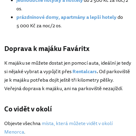
jednoduché hotýlky a hostely
do 2 500 Kč za noc/2
os.
prázdninové domy, apartmány a lepší hotely
do
5 000 Kč za noc/2 os.
Doprava k majáku Faváritx
K majáku se můžete dostat jen pomocí auta, ideální je tedy
si nějaké vybrat a vypůjčit přes
Rentalcars
.
Od parkoviště
je k majáku potřeba dojít ještě tři kilometry pěšky.
Veřejná doprava k majáku, ani na parkoviště nezajíždí.
Co vidět v okolí
Objevte všechna
místa, která můžete vidět v okolí
Menorca
.