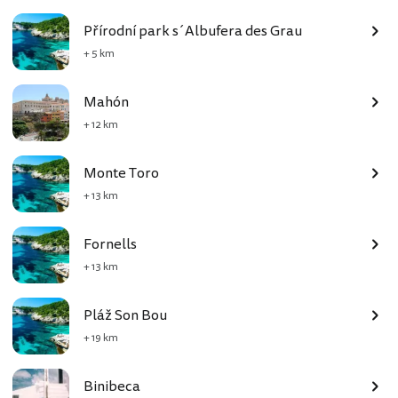
Přírodní park s´Albufera des Grau
+ 5 km
Mahón
+ 12 km
Monte Toro
+ 13 km
Fornells
+ 13 km
Pláž Son Bou
+ 19 km
Binibeca