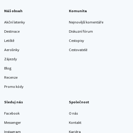
Náš obsah
Komunita
Akční letenky
Nejnovější komentáře
Destinace
Diskuzní fórum
Letiště
Cestopisy
Aerolinky
Cestovatelé
Zájezdy
Blog
Recenze
Promo kódy
Sleduj nás
Společnost
Facebook
O nás
Messenger
Kontakt
Instagram
Kariéra