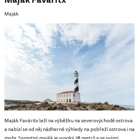
Maják Faváritx
Maják
Maják Faváritx leží na výběžku na severovýchodě ostrova
a nabízí se od něj nádherné výhledy na pobřeží ostrova i na
moře. Samotný maják je vysoký 28 metrů a se svými