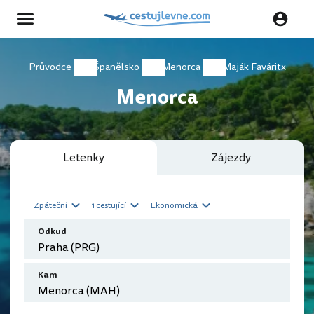
Průvodce
Španělsko
Menorca
Maják Faváritx
Menorca
Letenky
Zájezdy
Zpáteční
1 cestující
Ekonomická
Odkud
Kam