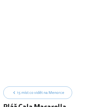
15 míst co vidět na Menorce