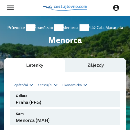
Průvodce
Španělsko
Menorca
Pláž Cala Macarella
Menorca
Letenky
Zájezdy
Zpáteční
1 cestující
Ekonomická
Odkud
Kam