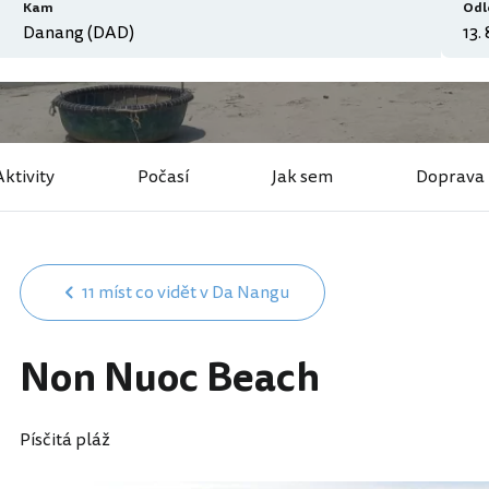
Kam
Odl
Aktivity
Počasí
Jak sem
Doprava
11 míst co vidět v Da Nangu
Non Nuoc Beach
Písčitá pláž