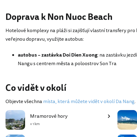
Doprava k Non Nuoc Beach
Hotelové komplexy na pláži si zajišťují vlastní transfery pro
veřejnou dopravu, využijte autobus:
autobus – zastávka Doi Dien Xuong
: na zastávku jezdí
Nangu s centrem města a poloostrov Son Tra
Co vidět v okolí
Objevte všechna
místa, která můžete vidět v okolí Da Nang
.
Mramorové hory
+ 1 km