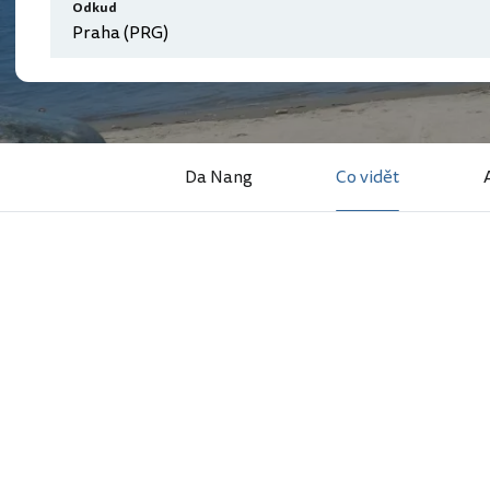
Odkud
Da Nang
Co vidět