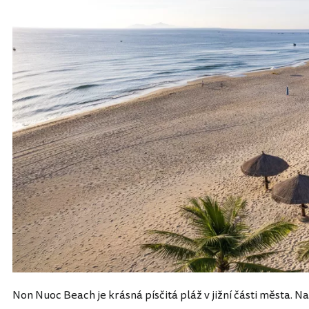
Non Nuoc Beach je krásná písčitá pláž v jižní části města. Na