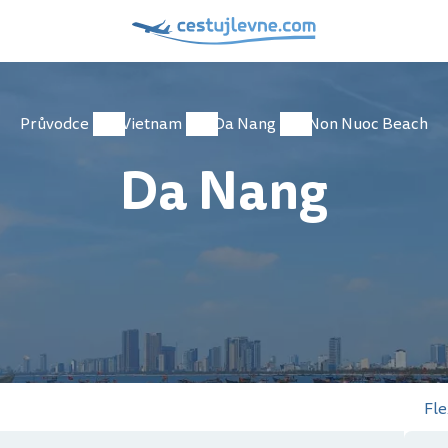
Průvodce
Vietnam
Da Nang
Non Nuoc Beach
Da Nang
Fle