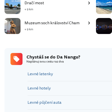
Dračí most
+ 9 km
Muzeum soch království Cham
+ 9 km
Chystáš se do Da Nangu?
Naplánuj svou cestu raz dva
Levné letenky
Levné hotely
Levné půjčení auta