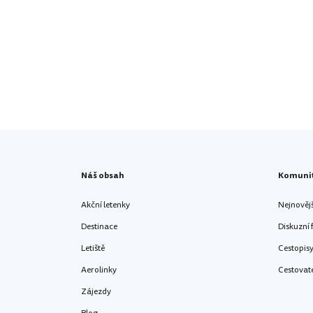
Náš obsah
Komuni
Akční letenky
Nejnověj
Destinace
Diskuzní
Letiště
Cestopis
Aerolinky
Cestovat
Zájezdy