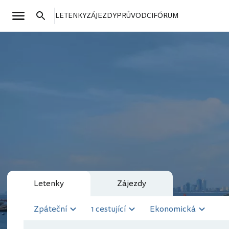
LETENKY
ZÁJEZDY
PRŮVODCI
FÓRUM
Letenky
Zájezdy
Zpáteční
1 cestující
Ekonomická