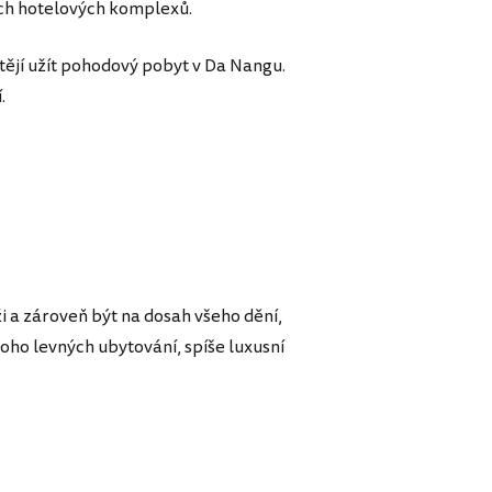
kých hotelových komplexů.
htějí užít pohodový pobyt v Da Nangu.
.
i a zároveň být na dosah všeho dění,
oho levných ubytování, spíše luxusní