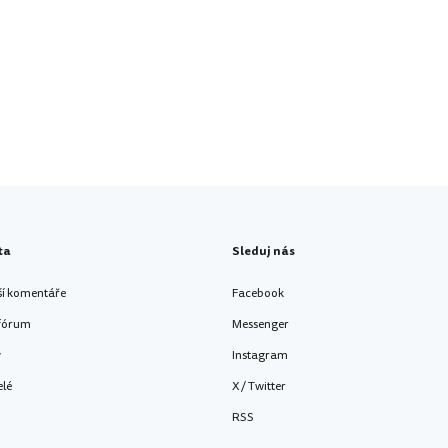
ta
Sleduj nás
ší komentáře
Facebook
 fórum
Messenger
y
Instagram
elé
X / Twitter
RSS