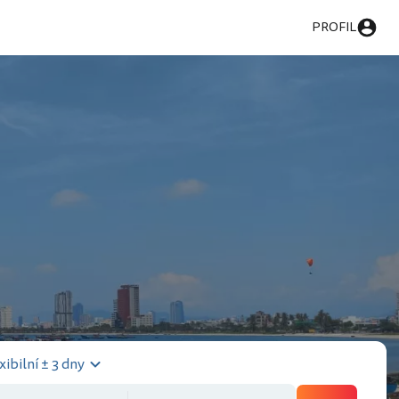
PROFIL
xibilní ± 3 dny