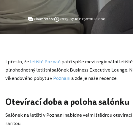
2 komentáře
2025-07-10T11:50:28+02:00
I přesto, že
letiště Poznaň
patří spíše mezi regionální letiště
plnohodnotný letištní salónek Business Executive Lounge. Nav
víkendového pobytu v
Poznani
a zde je naše recenze.
Otevírací doba a poloha salónku
Salónek na letišti v Poznani nabídne velmi štědrou otevírací
raritou.