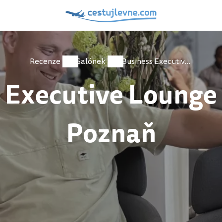
Recenze
Salónek
Business Executive Lounge na letišti Poznaň
 Executive Lounge n
Poznaň