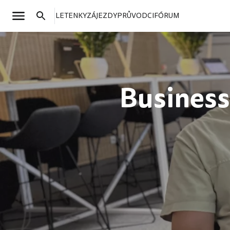
LETENKY
ZÁJEZDY
PRŮVODCI
FÓRUM
Business