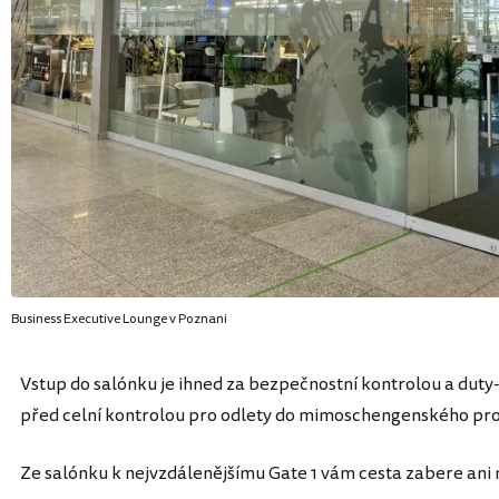
Business Executive Lounge v Poznani
Vstup do salónku je ihned za bezpečnostní kontrolou a duty
před celní kontrolou pro odlety do mimoschengenského pro
Ze salónku k nejvzdálenějšímu Gate 1 vám cesta zabere ani