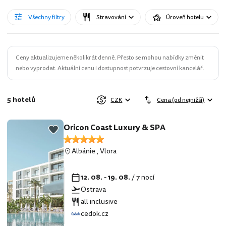
Všechny filtry
Stravování
Úroveň hotelu
Ceny aktualizujeme několikrát denně. Přesto se mohou nabídky změnit
nebo vyprodat. Aktuální cenu i dostupnost potvrzuje cestovní kancelář.
5 hotelů
CZK
Cena (od nejnižší)
Oricon Coast Luxury & SPA
Albánie
,
Vlora
12. 08. - 19. 08.
/ 7 nocí
Ostrava
all inclusive
cedok.cz