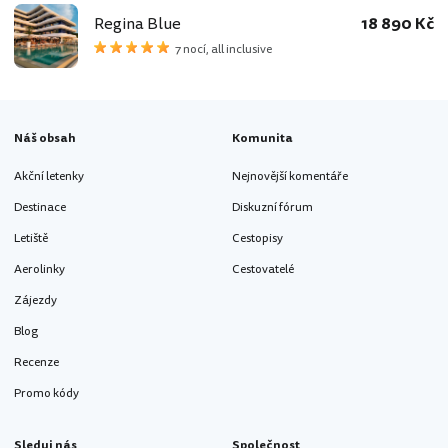
Regina Blue
18 890 Kč
7 nocí, all inclusive
Náš obsah
Komunita
Akční letenky
Nejnovější komentáře
Destinace
Diskuzní fórum
Letiště
Cestopisy
Aerolinky
Cestovatelé
Zájezdy
Blog
Recenze
Promo kódy
Sleduj nás
Společnost