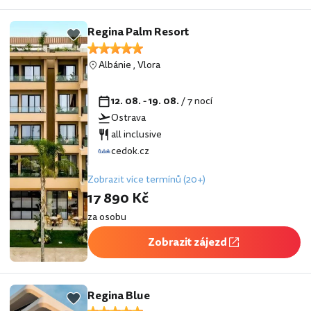
Regina Palm Resort
Albánie
,
Vlora
12. 08. - 19. 08.
/ 7 nocí
Ostrava
all inclusive
cedok.cz
Zobrazit více termínů (20+)
17 890 Kč
za osobu
Zobrazit zájezd
Regina Blue