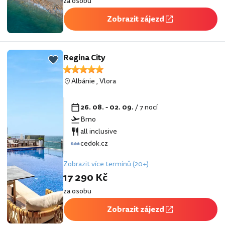
za osobu
Zobrazit zájezd
Regina City
Albánie
,
Vlora
26. 08. - 02. 09.
/ 7 nocí
Brno
all inclusive
cedok.cz
Zobrazit více termínů (20+)
17 290 Kč
za osobu
Zobrazit zájezd