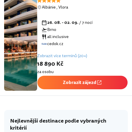
Albánie
,
Vlora
26. 08. - 02. 09.
/ 7 nocí
Brno
all inclusive
cedok.cz
Zobrazit více termínů (20+)
18 890 Kč
za osobu
Zobrazit zájezd
Nejlevnější destinace podle vybraných
kritérií