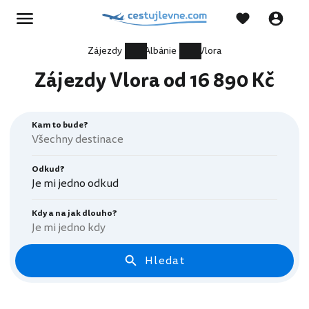
Zájezdy
Albánie
Vlora
Zájezdy Vlora od 16 890 Kč
Kam to bude?
Odkud?
Je mi jedno odkud
Kdy a na jak dlouho?
Je mi jedno kdy
Hledat