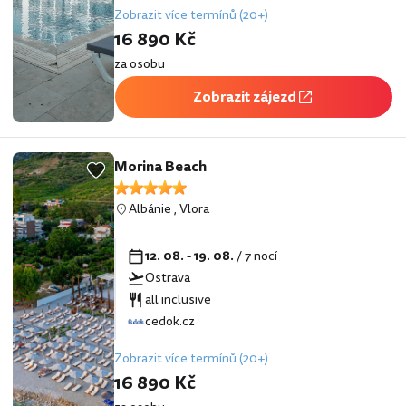
Zobrazit více termínů (20+)
16 890 Kč
za osobu
Zobrazit zájezd
Morina Beach
Albánie
,
Vlora
12. 08. - 19. 08.
/ 7 nocí
Ostrava
all inclusive
cedok.cz
Zobrazit více termínů (20+)
16 890 Kč