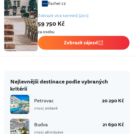
fischer.cz
Zobrazit více termínů (20+)
59 750 Kč
za osobu
Zobrazit zájezd
Nejlevnější destinace podle vybraných
kritérií
Petrovac
20 290 Kč
7 nocí, snídaně
Budva
21 690 Kč
7 nocí, all inclusive