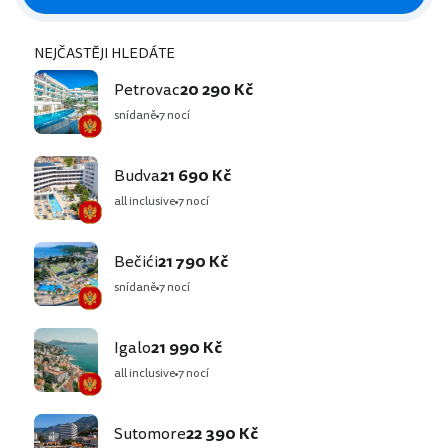
NEJČASTĚJI HLEDÁTE
Petrovac
20 290 Kč
snídaně
7 nocí
Budva
21 690 Kč
all inclusive
7 nocí
Bečići
21 790 Kč
snídaně
7 nocí
Igalo
21 990 Kč
all inclusive
7 nocí
Sutomore
22 390 Kč