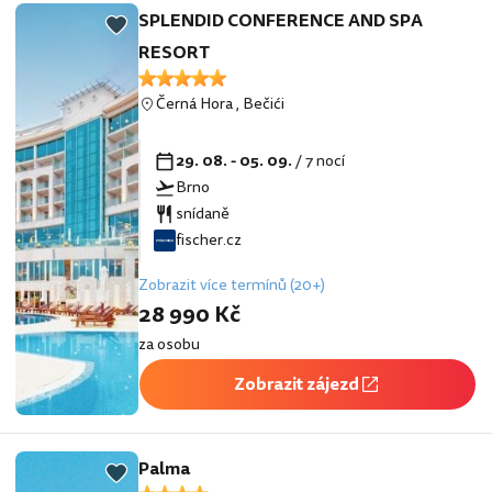
SPLENDID CONFERENCE AND SPA
RESORT
Černá Hora
,
Bečići
29. 08. - 05. 09.
/ 7 nocí
Brno
snídaně
fischer.cz
Zobrazit více termínů (20+)
28 990 Kč
za osobu
Zobrazit zájezd
Palma