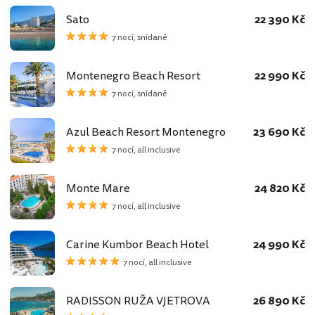
Sato
22 390 Kč
7 nocí, snídaně
Montenegro Beach Resort
22 990 Kč
7 nocí, snídaně
Azul Beach Resort Montenegro
23 690 Kč
7 nocí, all inclusive
Monte Mare
24 820 Kč
7 nocí, all inclusive
Carine Kumbor Beach Hotel
24 990 Kč
7 nocí, all inclusive
RADISSON RUŽA VJETROVA
26 890 Kč