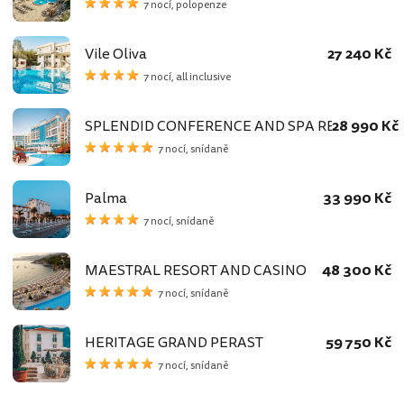
7 nocí, polopenze
Vile Oliva
27 240 Kč
7 nocí, all inclusive
SPLENDID CONFERENCE AND SPA RESORT
28 990 Kč
7 nocí, snídaně
Palma
33 990 Kč
7 nocí, snídaně
MAESTRAL RESORT AND CASINO
48 300 Kč
7 nocí, snídaně
HERITAGE GRAND PERAST
59 750 Kč
7 nocí, snídaně