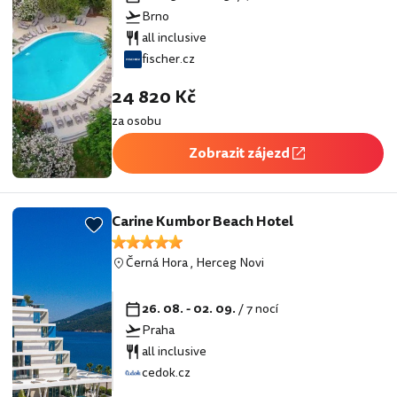
Brno
all inclusive
fischer.cz
24 820 Kč
za osobu
Zobrazit zájezd
Carine Kumbor Beach Hotel
Černá Hora
,
Herceg Novi
26. 08. - 02. 09.
/ 7 nocí
Praha
all inclusive
cedok.cz