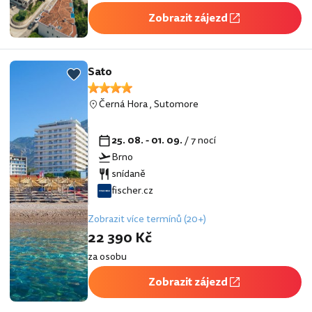
Zobrazit zájezd
Sato
Černá Hora
,
Sutomore
25. 08. - 01. 09.
/ 7 nocí
Brno
snídaně
fischer.cz
Zobrazit více termínů (20+)
22 390 Kč
za osobu
Zobrazit zájezd