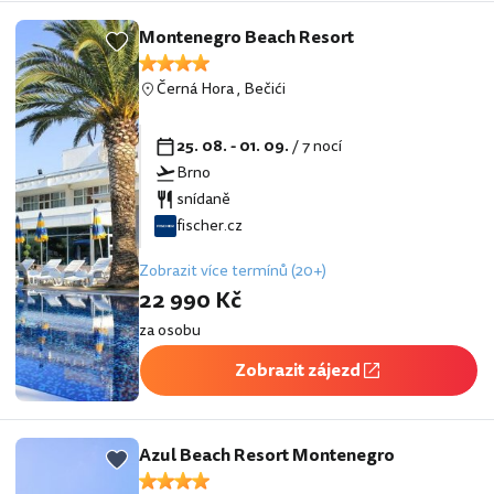
Montenegro Beach Resort
Černá Hora
,
Bečići
25. 08. - 01. 09.
/ 7 nocí
Brno
snídaně
fischer.cz
Zobrazit více termínů (20+)
22 990 Kč
za osobu
Zobrazit zájezd
Azul Beach Resort Montenegro