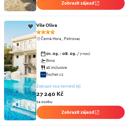
Zobrazit zájezd
Vile Oliva
Černá Hora
,
Petrovac
01. 09. - 08. 09.
/ 7 nocí
Brno
all inclusive
fischer.cz
Zobrazit více termínů (6)
27 240 Kč
za osobu
Zobrazit zájezd