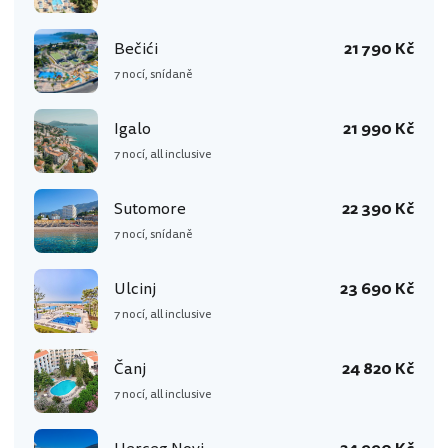
Bečići
21 790 Kč
7 nocí, snídaně
Igalo
21 990 Kč
7 nocí, all inclusive
Sutomore
22 390 Kč
7 nocí, snídaně
Ulcinj
23 690 Kč
7 nocí, all inclusive
Čanj
24 820 Kč
7 nocí, all inclusive