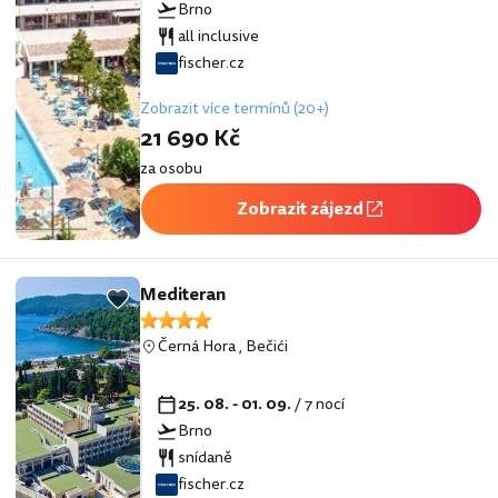
Brno
all inclusive
fischer.cz
Zobrazit více termínů (20+)
21 690 Kč
za osobu
Zobrazit zájezd
Mediteran
Černá Hora
,
Bečići
25. 08. - 01. 09.
/ 7 nocí
Brno
snídaně
fischer.cz