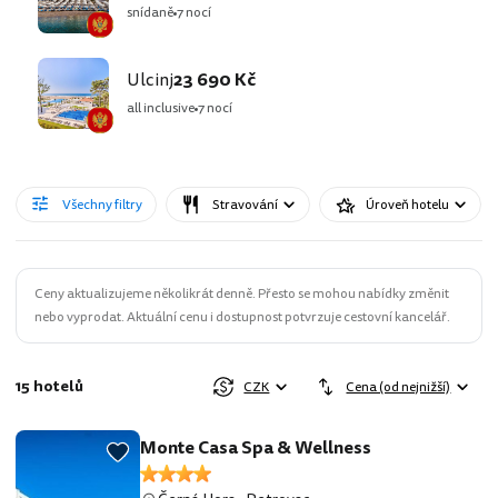
snídaně
7 nocí
Ulcinj
23 690 Kč
all inclusive
7 nocí
Všechny filtry
Stravování
Úroveň hotelu
Ceny aktualizujeme několikrát denně. Přesto se mohou nabídky změnit
nebo vyprodat. Aktuální cenu i dostupnost potvrzuje cestovní kancelář.
15 hotelů
CZK
Cena (od nejnižší)
Monte Casa Spa & Wellness