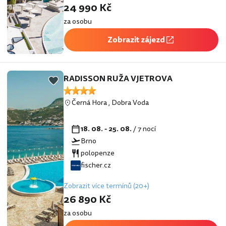
24 990 Kč
za osobu
Zobrazit zájezd
RADISSON RUŽA VJETROVA
Černá Hora
,
Dobra Voda
18. 08. - 25. 08.
/ 7 nocí
Brno
polopenze
fischer.cz
Zobrazit více termínů (20+)
26 890 Kč
za osobu