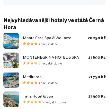
Nejvyhledávanější hotely ve státě Černá
Hora
Monte Casa Spa & Wellness
20 290 Kč
7 nocí, snídaně
MONTENEGRINA HOTEL & SPA
21 690 Kč
7 nocí, all inclusive
Mediteran
21 790 Kč
7 nocí, snídaně
Talia Hotel & Spa
21 990 Kč
7 nocí, all inclusive