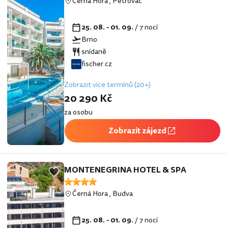
Černá Hora
,
Petrovac
25. 08. - 01. 09.
/ 7 nocí
Brno
snídaně
fischer.cz
Zobrazit více termínů (20+)
20 290 Kč
za osobu
Zobrazit zájezd
MONTENEGRINA HOTEL & SPA
Černá Hora
,
Budva
25. 08. - 01. 09.
/ 7 nocí