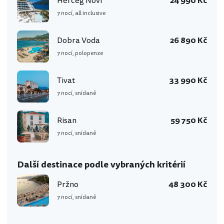
Herceg Novi
24 990 Kč
7 nocí, all inclusive
Dobra Voda
26 890 Kč
7 nocí, polopenze
Tivat
33 990 Kč
7 nocí, snídaně
Risan
59 750 Kč
7 nocí, snídaně
Další destinace podle vybraných kritérií
Pržno
48 300 Kč
7 nocí, snídaně