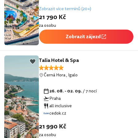
Zobrazit více termínů (20+)
21 790 Kč
za osobu
Zobrazit zájezd
Talia Hotel & Spa
Černá Hora
,
Igalo
26. 08. - 02. 09.
/ 7 nocí
Praha
all inclusive
cedok.cz
21 990 Kč
za osobu