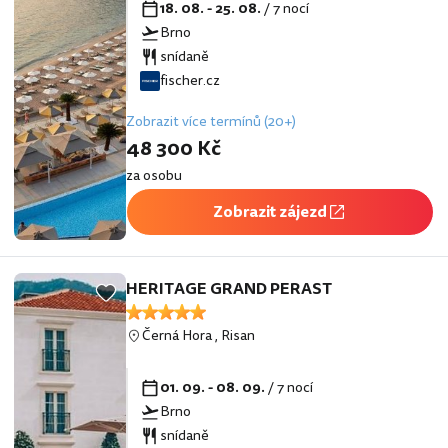
18. 08. - 25. 08.
/ 7 nocí
Brno
snídaně
fischer.cz
Zobrazit více termínů (20+)
48 300 Kč
za osobu
Zobrazit zájezd
HERITAGE GRAND PERAST
Černá Hora
,
Risan
01. 09. - 08. 09.
/ 7 nocí
Brno
snídaně