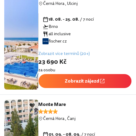
Černá Hora
,
Ulcinj
18. 08. - 25. 08.
/ 7 nocí
Brno
all inclusive
fischer.cz
Zobrazit více termínů (20+)
23 690 Kč
za osobu
Zobrazit zájezd
Monte Mare
Černá Hora
,
Čanj
01. 09. - 08. 09.
/ 7 nocí