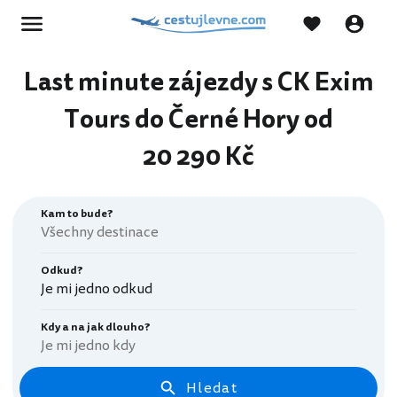
Last minute zájezdy s CK Exim
Tours do Černé Hory od
20 290 Kč
Kam to bude?
Odkud?
Je mi jedno odkud
Kdy a na jak dlouho?
Je mi jedno kdy
Hledat