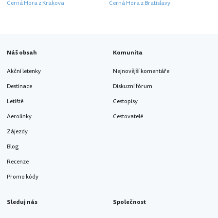
Černá Hora z Krakova
Černá Hora z Bratislavy
Náš obsah
Komunita
Akční letenky
Nejnovější komentáře
Destinace
Diskuzní fórum
Letiště
Cestopisy
Aerolinky
Cestovatelé
Zájezdy
Blog
Recenze
Promo kódy
Sleduj nás
Společnost