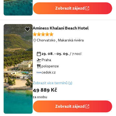
Zobrazit zájezd
Aminess Khalani Beach Hotel
Chorvatsko
,
Makarská riviéra
29. 08. - 05. 09.
/ 7 nocí
Praha
polopenze
cedok.cz
Zobrazit více termínů (3)
49 889 Kč
za osobu
Zobrazit zájezd