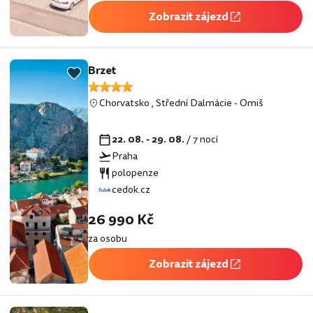
Zobrazit zájezd
Brzet
Chorvatsko
,
Střední Dalmácie
-
Omiš
22. 08. - 29. 08.
/ 7 nocí
Praha
polopenze
cedok.cz
26 990 Kč
za osobu
Zobrazit zájezd