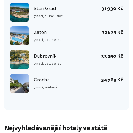
Stari Grad
31 930 Kč
7 nocí, all inclusive
Zaton
32 879 Kč
7 nocí, polopenze
Dubrovník
33 290 Kč
7 nocí, polopenze
Gradac
34 769 Kč
7 nocí, snídaně
Nejvyhledávanější hotely ve státě