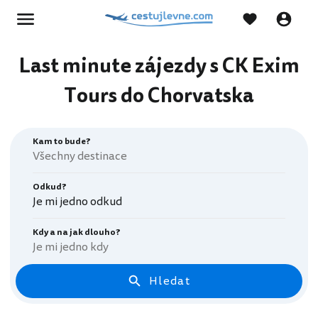
Last minute zájezdy s CK Exim
Tours do Chorvatska
Kam to bude?
Odkud?
Je mi jedno odkud
Kdy a na jak dlouho?
Je mi jedno kdy
Hledat