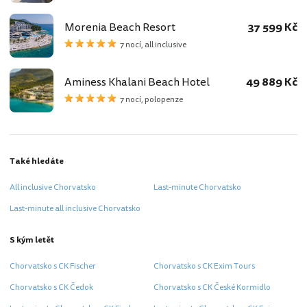
Morenia Beach Resort
37 599 Kč
7 nocí, all inclusive
Aminess Khalani Beach Hotel
49 889 Kč
7 nocí, polopenze
Také hledáte
All inclusive Chorvatsko
Last-minute Chorvatsko
Last-minute all inclusive Chorvatsko
S kým letět
Chorvatsko s CK Fischer
Chorvatsko s CK Exim Tours
Chorvatsko s CK Čedok
Chorvatsko s CK České Kormidlo