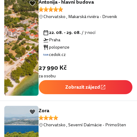
Antonija - hlavní budova
Chorvatsko
,
Makarská riviéra
-
Drvenik
22. 08. - 29. 08.
/ 7 nocí
Praha
polopenze
cedok.cz
27 990 Kč
za osobu
Zobrazit zájezd
Zora
Chorvatsko
,
Severní Dalmácie
-
Primošten