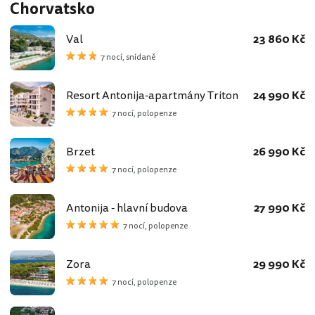
Chorvatsko
Val
23 860 Kč
7 nocí, snídaně
Resort Antonija-apartmány Triton
24 990 Kč
7 nocí, polopenze
Brzet
26 990 Kč
7 nocí, polopenze
Antonija - hlavní budova
27 990 Kč
7 nocí, polopenze
Zora
29 990 Kč
7 nocí, polopenze