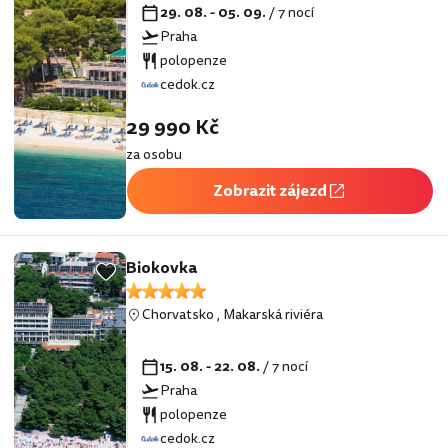
29. 08. - 05. 09.
/ 7 nocí
Praha
polopenze
cedok.cz
29 990 Kč
za osobu
Zobrazit zájezd
Biokovka
Chorvatsko
,
Makarská riviéra
15. 08. - 22. 08.
/ 7 nocí
Praha
polopenze
cedok.cz