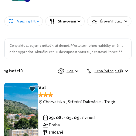
Všechny filtry
Stravování
Úroveň hotelu
Ceny aktualizujeme několikrát denně. Přesto se mohou nabídky změnit
nebo vyprodat. Aktuální cenu i dostupnost potvrzuje cestovní kancelář.
13 hotelů
CZK
Cena (od nejnižší)
Val
Chorvatsko
,
Střední Dalmácie
-
Trogir
29. 08. - 05. 09.
/ 7 nocí
Praha
snídaně