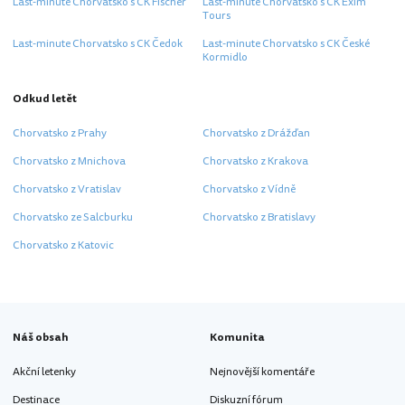
Last-minute Chorvatsko s CK Fischer
Last-minute Chorvatsko s CK Exim
Tours
Last-minute Chorvatsko s CK Čedok
Last-minute Chorvatsko s CK České
Kormidlo
Odkud letět
Chorvatsko z Prahy
Chorvatsko z Drážďan
Chorvatsko z Mnichova
Chorvatsko z Krakova
Chorvatsko z Vratislav
Chorvatsko z Vídně
Chorvatsko ze Salcburku
Chorvatsko z Bratislavy
Chorvatsko z Katovic
Náš obsah
Komunita
Akční letenky
Nejnovější komentáře
Destinace
Diskuzní fórum