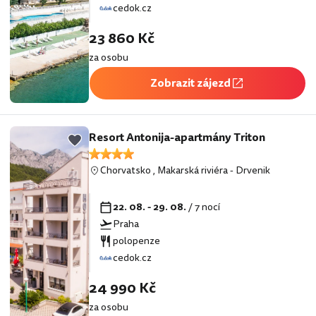
cedok.cz
23 860 Kč
za osobu
Zobrazit zájezd
Resort Antonija-apartmány Triton
Chorvatsko
,
Makarská riviéra
-
Drvenik
22. 08. - 29. 08.
/ 7 nocí
Praha
polopenze
cedok.cz
24 990 Kč
za osobu