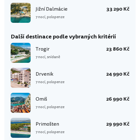
Jižní Dalmácie
33 290 Kč
7 nocí, polopenze
Další destinace podle vybraných kritérií
Trogir
23 860 Kč
7 nocí, snídaně
Drvenik
24 990 Kč
7 nocí, polopenze
Omiš
26 990 Kč
7 nocí, polopenze
Primošten
29 990 Kč
7 nocí, polopenze