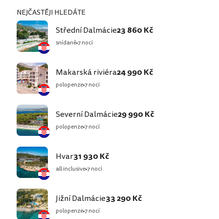
NEJČASTĚJI HLEDÁTE
Střední Dalmácie
23 860 Kč
snídaně
7 nocí
Makarská riviéra
24 990 Kč
polopenze
7 nocí
Severní Dalmácie
29 990 Kč
polopenze
7 nocí
Hvar
31 930 Kč
all inclusive
7 nocí
Jižní Dalmácie
33 290 Kč
polopenze
7 nocí