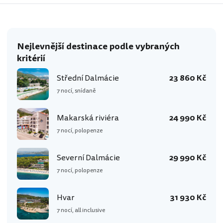
Nejlevnější destinace podle vybraných
kritérií
Střední Dalmácie
23 860 Kč
7 nocí, snídaně
Makarská riviéra
24 990 Kč
7 nocí, polopenze
Severní Dalmácie
29 990 Kč
7 nocí, polopenze
Hvar
31 930 Kč
7 nocí, all inclusive