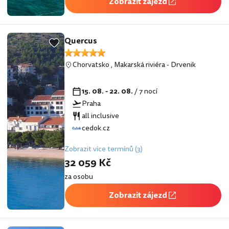
Zobrazit zájezd
Quercus
Chorvatsko
,
Makarská riviéra
-
Drvenik
15. 08. - 22. 08.
/ 7 nocí
Praha
all inclusive
cedok.cz
Zobrazit více termínů (3)
32 059 Kč
za osobu
Zobrazit zájezd