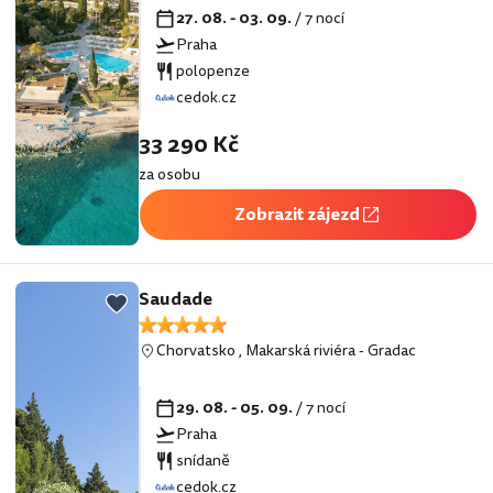
27. 08. - 03. 09.
/ 7 nocí
Praha
polopenze
cedok.cz
33 290 Kč
za osobu
Zobrazit zájezd
Saudade
Chorvatsko
,
Makarská riviéra
-
Gradac
29. 08. - 05. 09.
/ 7 nocí
Praha
snídaně
cedok.cz