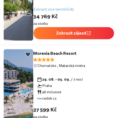
Zobrazit více termínů (6)
34 769 Kč
za osobu
Zobrazit zájezd
Morenia Beach Resort
Chorvatsko
,
Makarská riviéra
29. 08. - 05. 09.
/ 7 nocí
Praha
all inclusive
cedok.cz
37 599 Kč
za osobu