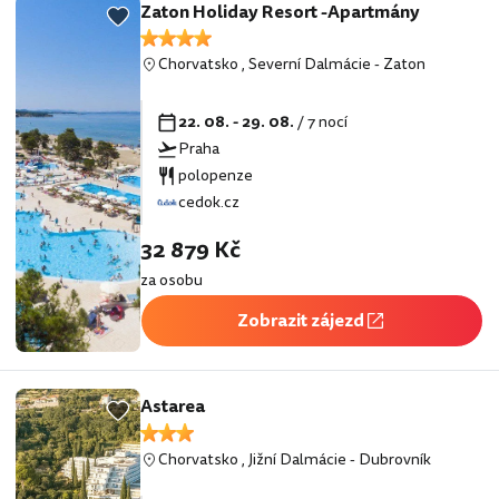
Zaton Holiday Resort -Apartmány
Chorvatsko
,
Severní Dalmácie
-
Zaton
22. 08. - 29. 08.
/ 7 nocí
Praha
polopenze
cedok.cz
32 879 Kč
za osobu
Zobrazit zájezd
Astarea
Chorvatsko
,
Jižní Dalmácie
-
Dubrovník