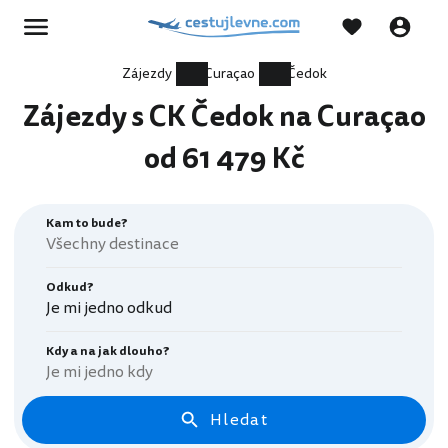
Zájezdy
Curaçao
Čedok
Zájezdy s CK Čedok na Curaçao
od 61 479 Kč
Kam to bude?
Odkud?
Je mi jedno odkud
Kdy a na jak dlouho?
Je mi jedno kdy
Hledat