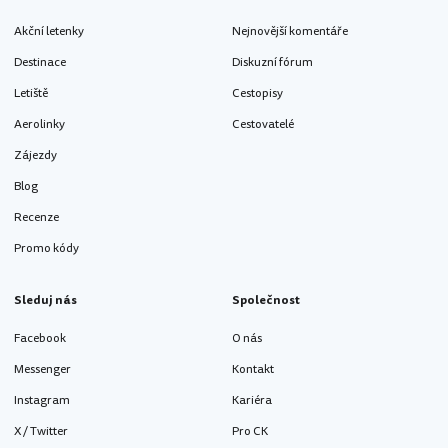
Akční letenky
Nejnovější komentáře
Destinace
Diskuzní fórum
Letiště
Cestopisy
Aerolinky
Cestovatelé
Zájezdy
Blog
Recenze
Promo kódy
Sleduj nás
Společnost
Facebook
O nás
Messenger
Kontakt
Instagram
Kariéra
X / Twitter
Pro CK