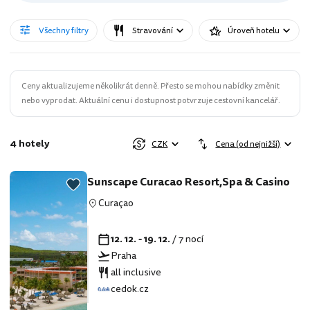
Všechny filtry
Stravování
Úroveň hotelu
Ceny aktualizujeme několikrát denně. Přesto se mohou nabídky změnit
nebo vyprodat. Aktuální cenu i dostupnost potvrzuje cestovní kancelář.
4 hotely
CZK
Cena (od nejnižší)
Sunscape Curacao Resort,Spa & Casino
Curaçao
12. 12. - 19. 12.
/ 7 nocí
Praha
all inclusive
cedok.cz