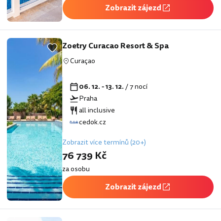
Zobrazit zájezd
Zoetry Curacao Resort & Spa
Curaçao
06. 12. - 13. 12.
/ 7 nocí
Praha
all inclusive
cedok.cz
Zobrazit více termínů (20+)
76 739 Kč
za osobu
Zobrazit zájezd