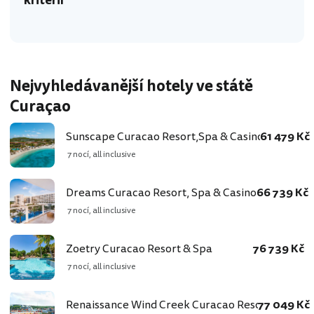
kritérií
Nejvyhledávanější hotely ve státě
Curaçao
Sunscape Curacao Resort,Spa & Casino
61 479 Kč
7 nocí, all inclusive
Dreams Curacao Resort, Spa & Casino
66 739 Kč
7 nocí, all inclusive
Zoetry Curacao Resort & Spa
76 739 Kč
7 nocí, all inclusive
Renaissance Wind Creek Curacao Resort
77 049 Kč