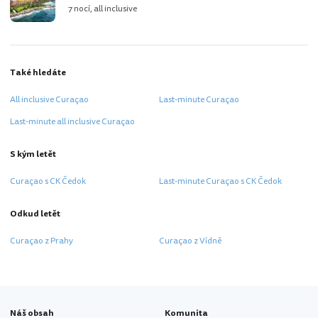
7 nocí, all inclusive
Také hledáte
All inclusive Curaçao
Last-minute Curaçao
Last-minute all inclusive Curaçao
S kým letět
Curaçao s CK Čedok
Last-minute Curaçao s CK Čedok
Odkud letět
Curaçao z Prahy
Curaçao z Vídně
Náš obsah
Komunita