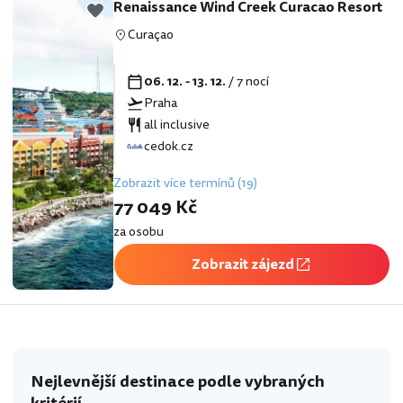
Renaissance Wind Creek Curacao Resort
Curaçao
06. 12. - 13. 12.
/ 7 nocí
Praha
all inclusive
cedok.cz
Zobrazit více termínů (19)
77 049 Kč
za osobu
Zobrazit zájezd
Nejlevnější destinace podle vybraných