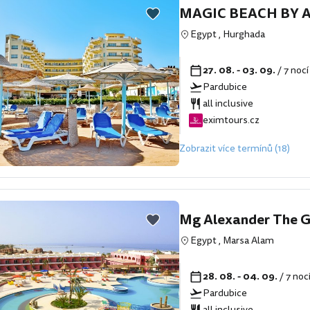
MAGIC BEACH BY 
Egypt
,
Hurghada
27. 08. - 03. 09.
/ 7 noc
Pardubice
all inclusive
eximtours.cz
Zobrazit více termínů (18)
Mg Alexander The G
Egypt
,
Marsa Alam
28. 08. - 04. 09.
/ 7 noc
Pardubice
all inclusive