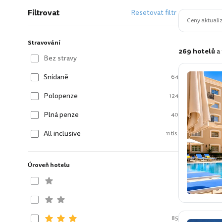
Filtrovat
Resetovat filtr
Ceny aktualiz
Stravování
269 hotelů
a
Bez stravy
Snídaně
64
Polopenze
124
Plná penze
40
All inclusive
11 tis.
Úroveň hotelu
85