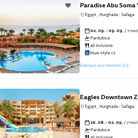
Paradise Abu Soma 
Egypt
,
Hurghada
-
Safaga
02. 09. - 09. 09.
/ 7 noc
Pardubice
all inclusive
blue-style.cz
Zobrazit více termínů (11)
Eagles Downtown Za
Egypt
,
Hurghada
-
Safaga
26. 08. - 02. 09.
/ 7 noc
Pardubice
all inclusive