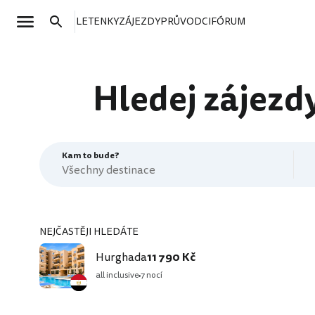
LETENKY
ZÁJEZDY
PRŮVODCI
FÓRUM
Hledej zájezdy
Kam to bude?
NEJČASTĚJI HLEDÁTE
Hurghada
11 790 Kč
all inclusive
7 nocí