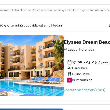
ujeme několikrát denně. Přesto se mohou nabídky změnit nebo vyprodat. Aktuální cen
 10 977 termínů odpovídá vašemu hledání
Elysees Dream Bea
Egypt
,
Hurghada
27. 08. - 03. 09.
/ 7 noc
Pardubice
all inclusive
eximtours.cz
Zobrazit více termínů (20+)