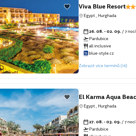
Viva Blue Resort
Egypt
,
Hurghada
26. 08. - 02. 09.
/ 7 noc
Pardubice
all inclusive
blue-style.cz
Zobrazit více termínů (16)
El Karma Aqua Beac
Egypt
,
Hurghada
27. 08. - 03. 09.
/ 7 noc
Pardubice