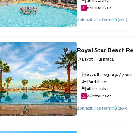
all inclusive
eximtours.cz
Zobrazit více termínů (20+)
Royal Star Beach Re
Egypt
,
Hurghada
27. 08. - 03. 09.
/ 7 noc
Pardubice
all inclusive
eximtours.cz
Zobrazit více termínů (20+)