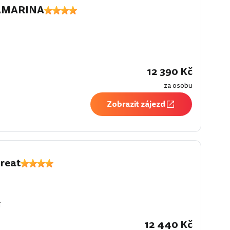
AMARINA
í
12 390 Kč
za osobu
Zobrazit zájezd
reat
í
12 440 Kč