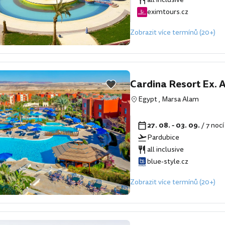
eximtours.cz
Zobrazit více termínů (20+)
Cardina Resort Ex. 
Egypt
,
Marsa Alam
27. 08. - 03. 09.
/ 7 noc
Pardubice
all inclusive
blue-style.cz
Zobrazit více termínů (20+)