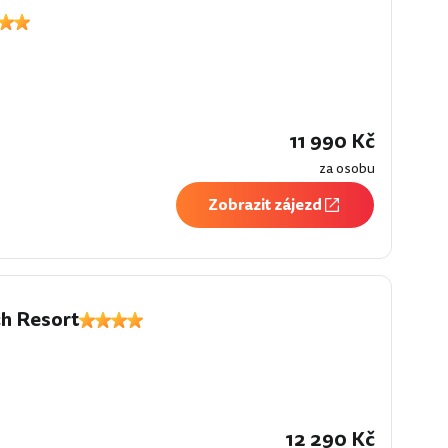
í
11 990 Kč
za osobu
Zobrazit zájezd
h Resort
í
12 290 Kč