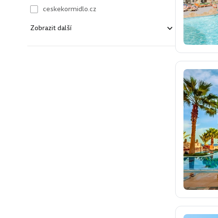
ceskekormidlo.cz
Zobrazit další
kartago.sk
fisher.sk
dertour.ro