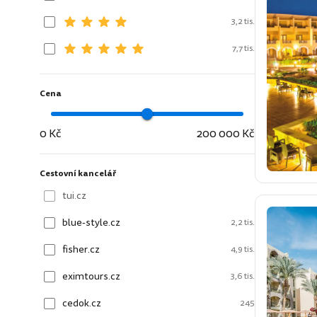
3,2 tis.
7,7 tis.
Cena
0 Kč
200 000 Kč
Cestovní kancelář
tui.cz
blue-style.cz
2,2 tis.
fisher.cz
4,9 tis.
eximtours.cz
3,6 tis.
cedok.cz
245