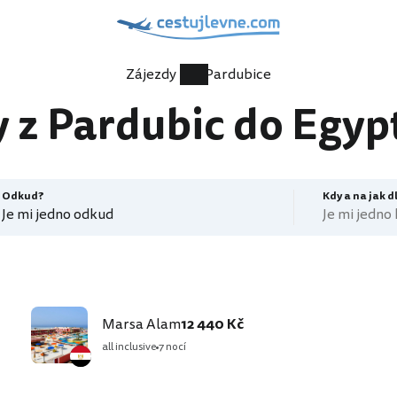
Zájezdy
Pardubice
 z Pardubic do Egyp
Odkud?
Kdy a na jak 
Je mi jedno odkud
Je mi jedno
Marsa Alam
12 440 Kč
all inclusive
7 nocí