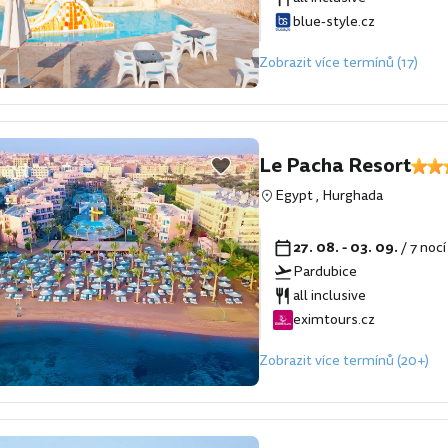
blue-style.cz
Zobrazit více termínů (17)
Le Pacha Resort
Egypt
,
Hurghada
27. 08. - 03. 09.
/ 7 noc
Pardubice
all inclusive
eximtours.cz
Zobrazit více termínů (20+)