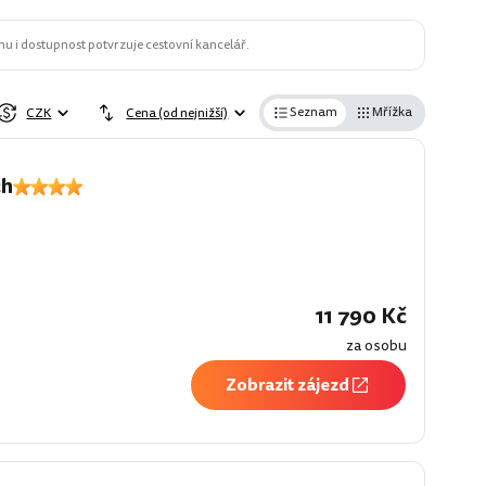
u i dostupnost potvrzuje cestovní kancelář.
Seznam
Mřížka
CZK
Cena (od nejnižší)
ch
í
11 790 Kč
za osobu
Zobrazit zájezd