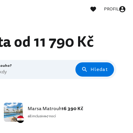
PROFIL
ta od 11 790 Kč
dlouho?
Hledat
 kdy
Marsa Matrouh
16 390 Kč
all inclusive
7 nocí