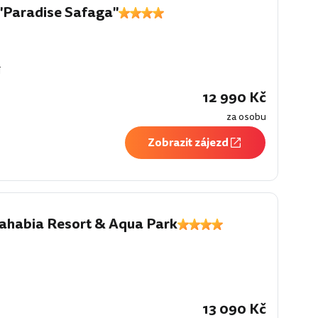
"Paradise Safaga"
í
12 990 Kč
za osobu
Zobrazit zájezd
habia Resort & Aqua Park
í
13 090 Kč