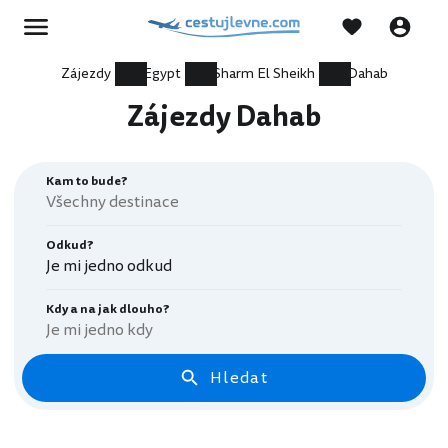
Zájezdy
Egypt
Sharm El Sheikh
Dahab
Zájezdy Dahab
Kam to bude?
Odkud?
Je mi jedno odkud
Kdy a na jak dlouho?
Je mi jedno kdy
Hledat