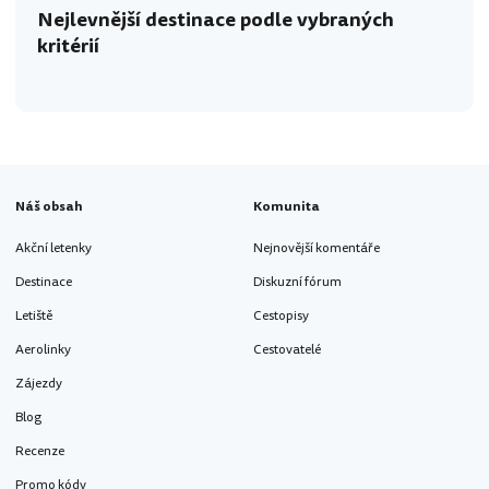
Nejlevnější destinace podle vybraných
kritérií
Náš obsah
Komunita
Akční letenky
Nejnovější komentáře
Destinace
Diskuzní fórum
Letiště
Cestopisy
Aerolinky
Cestovatelé
Zájezdy
Blog
Recenze
Promo kódy