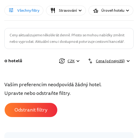
Všechny filtry
Stravování
Úroveň hotelu
Ceny aktualizujeme několikrát denně. Přesto se mohou nabídky změnit
nebo vyprodat. Aktuální cenu i dostupnost potvrzuje cestovní kancelář.
0 hotelů
CZK
Cena (od nejnižší)
Vaším preferencím neodpovídá žádný hotel.
Upravte nebo odstraňte filtry.
Odstranit filtry