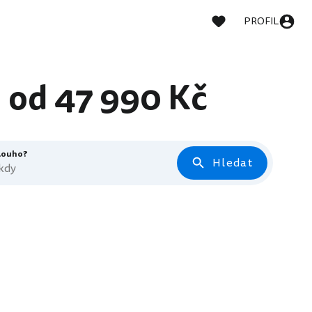
PROFIL
d od 47 990 Kč
dlouho?
Hledat
 kdy