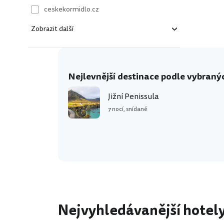
ceskekormidlo.cz
Zobrazit další
kartago.sk
fisher.sk
Nejlevnější destinace podle vybranýc
dertour.ro
Jižní Penissula
7 nocí, snídaně
Nejvyhledávanější hotely 