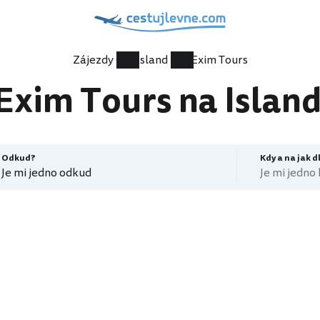
Zájezdy
Island
Exim Tours
Exim Tours na Islan
Odkud?
Kdy a na jak 
Je mi jedno odkud
Je mi jedno