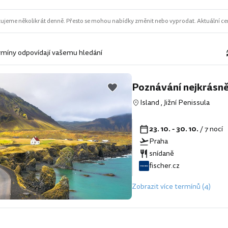
ujeme několikrát denně. Přesto se mohou nabídky změnit nebo vyprodat. Aktuální cen
rmíny odpovídají vašemu hledání
Poznávání nejkrásněj
Island
,
Jižní Penissula
23. 10. - 30. 10.
/ 7 nocí
Praha
snídaně
fischer.cz
Zobrazit více termínů (4)