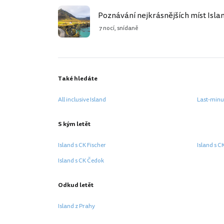
Poznávání nejkrásnějších míst Isla
7 nocí, snídaně
Také hledáte
All inclusive Island
Last-minu
S kým letět
Island s CK Fischer
Island s C
Island s CK Čedok
Odkud letět
Island z Prahy