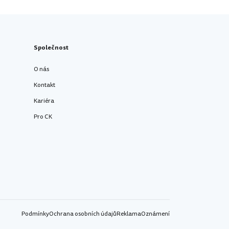
Společnost
O nás
Kontakt
Kariéra
Pro CK
Podmínky
Ochrana osobních údajů
Reklama
Oznámení