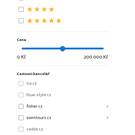
Cena
0 Kč
200 000 Kč
Cestovní kancelář
tui.cz
blue-style.cz
fisher.cz
2
eximtours.cz
2
cedok.cz