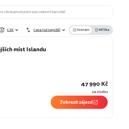
u i dostupnost potvrzuje cestovní kancelář.
Seznam
Mřížka
CZK
Cena (od nejnižší)
ších míst Islandu
47 990 Kč
za osobu
Zobrazit zájezd