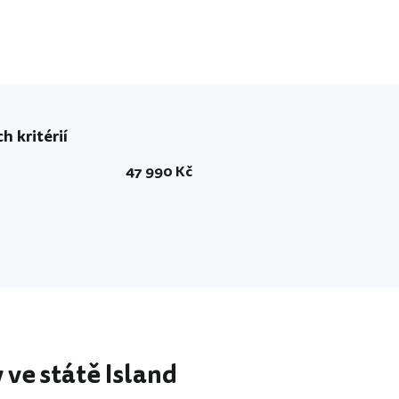
h kritérií
47 990 Kč
ve státě Island