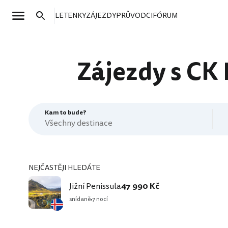
LETENKY
ZÁJEZDY
PRŮVODCI
FÓRUM
Zájezdy s CK 
Kam to bude?
NEJČASTĚJI HLEDÁTE
Jižní Penissula
47 990 Kč
snídaně
7 nocí