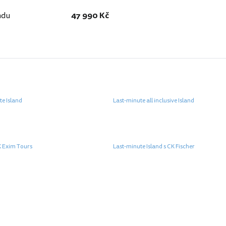
ndu
47 990 Kč
te Island
Last-minute all inclusive Island
K Exim Tours
Last-minute Island s CK Fischer