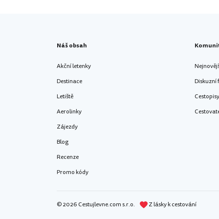
Náš obsah
Komuni
Akční letenky
Nejnověj
Destinace
Diskuzní
Letiště
Cestopis
Aerolinky
Cestovat
Zájezdy
Blog
Recenze
Promo kódy
© 2026 Cestujlevne.com s.r.o.
Z lásky k cestování