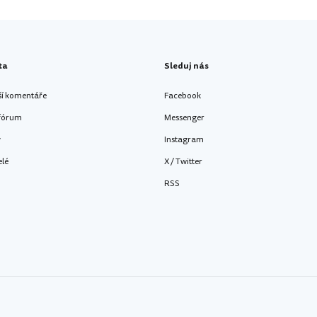
ta
Sleduj nás
ší komentáře
Facebook
 fórum
Messenger
y
Instagram
elé
X / Twitter
RSS