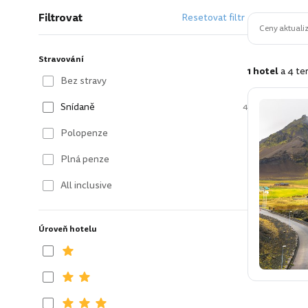
Filtrovat
Resetovat filtr
Ceny aktualiz
Stravování
1 hotel
a 4 te
Bez stravy
Snídaně
4
Polopenze
Plná penze
All inclusive
Úroveň hotelu