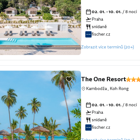
02. 01. - 10. 01.
/ 8 nocí
Praha
snídaně
fischer.cz
Zobrazit více termínů (20+)
The One Resort
Kambodža
,
Koh Rong
02. 01. - 10. 01.
/ 8 nocí
Praha
snídaně
fischer.cz