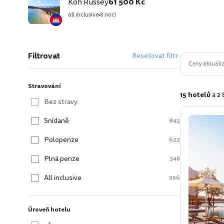
Koh Russey
61 500 Kč
all inclusive
8 nocí
Filtrovat
Resetovat filtr
Ceny aktualiz
Stravování
15 hotelů
a 2
Bez stravy
Snídaně
842
Polopenze
622
Plná penze
348
All inclusive
996
Úroveň hotelu