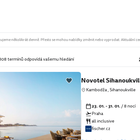
ujeme několikrát denně. Přesto se mohou nabídky změnit nebo vyprodat. Aktuální cen
 808 termínů odpovídá vašemu hledání
Novotel Sihanoukvil
Kambodža
,
Sihanoukville
23. 01. - 31. 01.
/ 8 nocí
Praha
all inclusive
fischer.cz