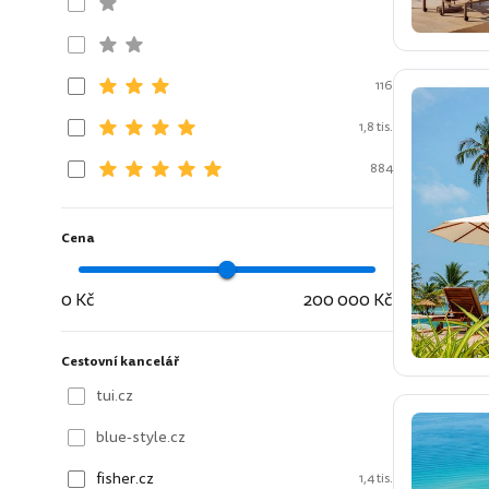
116
1,8 tis.
884
Cena
0 Kč
200 000 Kč
Cestovní kancelář
tui.cz
blue-style.cz
fisher.cz
1,4 tis.