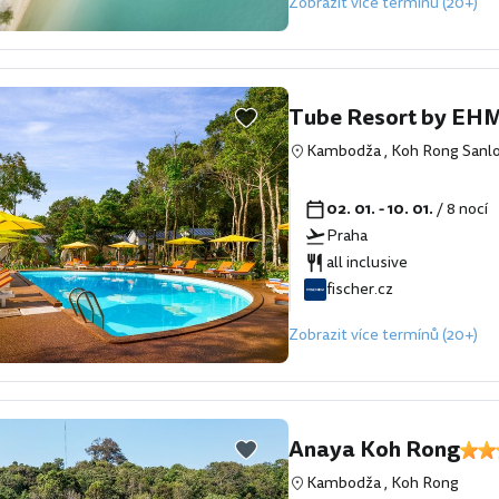
Zobrazit více termínů (20+)
Tube Resort by EH
Kambodža
,
Koh Rong San
02. 01. - 10. 01.
/ 8 nocí
Praha
all inclusive
fischer.cz
Zobrazit více termínů (20+)
Anaya Koh Rong
Kambodža
,
Koh Rong