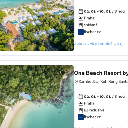
02. 01. - 10. 01.
/ 8 nocí
Praha
snídaně
fischer.cz
Zobrazit více termínů (20+)
One Beach Resort 
Kambodža
,
Koh Rong San
02. 01. - 10. 01.
/ 8 nocí
Praha
all inclusive
fischer.cz