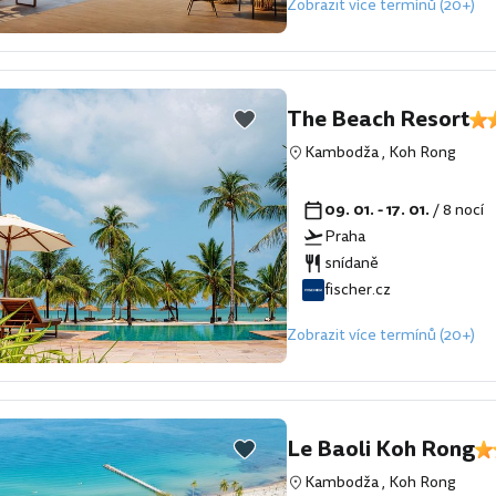
Zobrazit více termínů (20+)
The Beach Resort
Kambodža
,
Koh Rong
09. 01. - 17. 01.
/ 8 nocí
Praha
snídaně
fischer.cz
Zobrazit více termínů (20+)
Le Baoli Koh Rong
Kambodža
,
Koh Rong