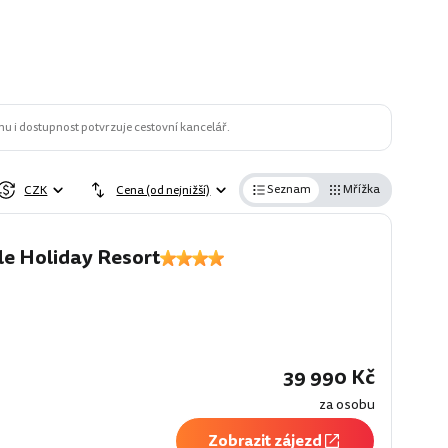
u i dostupnost potvrzuje cestovní kancelář.
Seznam
Mřížka
CZK
Cena (od nejnižší)
le Holiday Resort
39 990 Kč
za osobu
Zobrazit zájezd