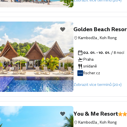
Zobrazit více termínů (20+)
Golden Beach Resor
Kambodža
,
Koh Rong
02. 01. - 10. 01.
/ 8 nocí
Praha
snídaně
fischer.cz
Zobrazit více termínů (20+)
You & Me Resort
Kambodža
,
Koh Rong