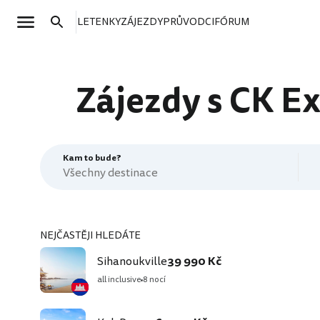
LETENKY
ZÁJEZDY
PRŮVODCI
FÓRUM
Zájezdy s CK E
Kam to bude?
NEJČASTĚJI HLEDÁTE
Sihanoukville
39 990 Kč
all inclusive
8 nocí