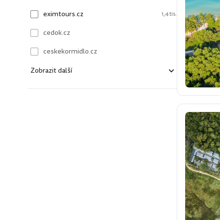
eximtours.cz
1,4 tis.
cedok.cz
ceskekormidlo.cz
Zobrazit další
kartago.sk
fisher.sk
dertour.ro