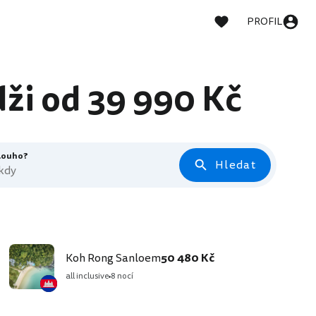
PROFIL
ži od 39 990 Kč
dlouho?
Hledat
 kdy
Koh Rong Sanloem
50 480 Kč
all inclusive
8 nocí