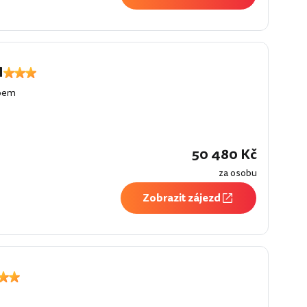
M
loem
50 480 Kč
za osobu
Zobrazit zájezd