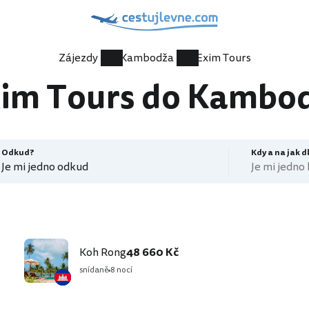
Zájezdy
Kambodža
Exim Tours
xim Tours do Kambod
Odkud?
Kdy a na jak 
Je mi jedno odkud
Je mi jedno
Koh Rong
48 660 Kč
snídaně
8 nocí