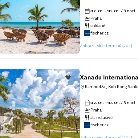
02. 01. - 10. 01.
/ 8 nocí
Praha
snídaně
fischer.cz
Zobrazit více termínů (20+)
Xanadu Internationa
Kambodža
,
Koh Rong San
02. 01. - 10. 01.
/ 8 nocí
Praha
all inclusive
fischer.cz
Zobrazit více termínů (20+)