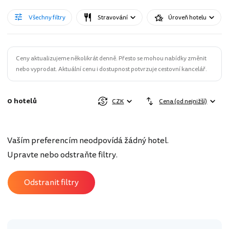
Všechny filtry
Stravování
Úroveň hotelu
Ceny aktualizujeme několikrát denně. Přesto se mohou nabídky změnit
nebo vyprodat. Aktuální cenu i dostupnost potvrzuje cestovní kancelář.
0 hotelů
CZK
Cena (od nejnižší)
Vaším preferencím neodpovídá žádný hotel.
Upravte nebo odstraňte filtry.
Odstranit filtry