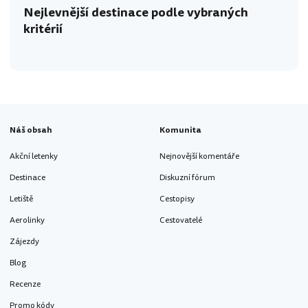
Nejlevnější destinace podle vybraných
kritérií
Náš obsah
Komunita
Akční letenky
Nejnovější komentáře
Destinace
Diskuzní fórum
Letiště
Cestopisy
Aerolinky
Cestovatelé
Zájezdy
Blog
Recenze
Promo kódy