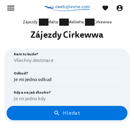
Zájezdy
Malta
Mellieha
Cirkewwa
Zájezdy Cirkewwa
Kam to bude?
Odkud?
Je mi jedno odkud
Kdy a na jak dlouho?
Je mi jedno kdy
Hledat