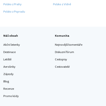
Polsko z Prahy
Polsko z Vídně
Polsko z Popradu
Náš obsah
Komunita
Akční letenky
Nejnovější komentáře
Destinace
Diskuzní fórum
Letiště
Cestopisy
Aerolinky
Cestovatelé
Zájezdy
Blog
Recenze
Promo kódy