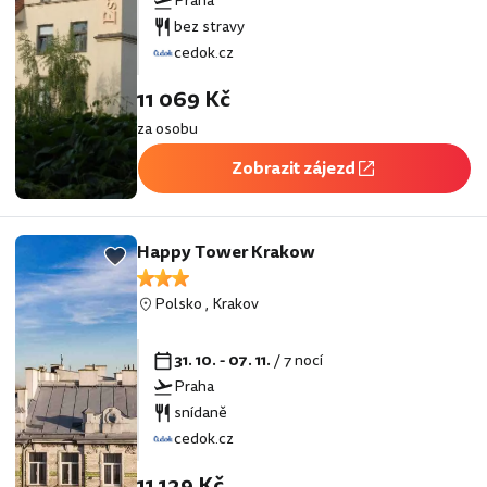
Praha
bez stravy
cedok.cz
11 069 Kč
za osobu
Zobrazit zájezd
Happy Tower Krakow
Polsko
,
Krakov
31. 10. - 07. 11.
/ 7 nocí
Praha
snídaně
cedok.cz
11 129 Kč