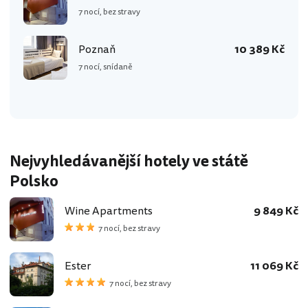
7 nocí, bez stravy
Poznaň
10 389 Kč
7 nocí, snídaně
Nejvyhledávanější hotely ve státě
Polsko
Wine Apartments
9 849 Kč
7 nocí, bez stravy
Ester
11 069 Kč
7 nocí, bez stravy