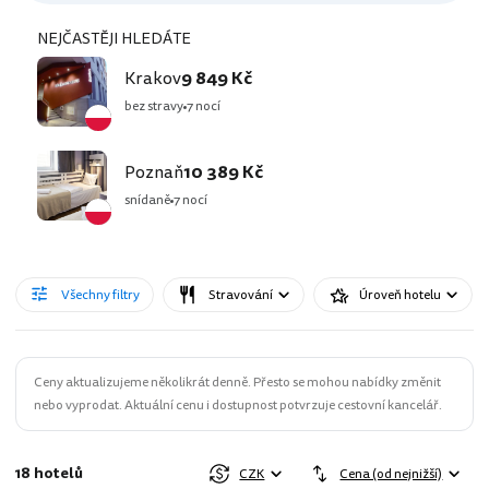
NEJČASTĚJI HLEDÁTE
Krakov
9 849 Kč
bez stravy
7 nocí
Poznaň
10 389 Kč
snídaně
7 nocí
Všechny filtry
Stravování
Úroveň hotelu
Ceny aktualizujeme několikrát denně. Přesto se mohou nabídky změnit
nebo vyprodat. Aktuální cenu i dostupnost potvrzuje cestovní kancelář.
18 hotelů
CZK
Cena (od nejnižší)