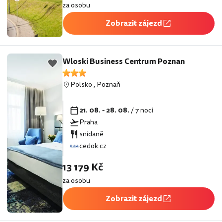
za osobu
Zobrazit zájezd
Wloski Business Centrum Poznan
Polsko
,
Poznaň
21. 08. - 28. 08.
/ 7 nocí
Praha
snídaně
cedok.cz
13 179 Kč
za osobu
Zobrazit zájezd