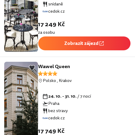
snídaně
cedok.cz
17 249 Kč
za osobu
Zobrazit zájezd
Wawel Queen
Polsko
,
Krakov
24. 10. - 31. 10.
/ 7 nocí
Praha
bez stravy
cedok.cz
17 749 Kč