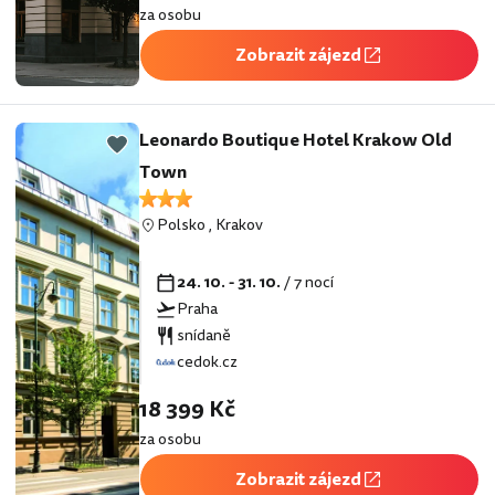
za osobu
Zobrazit zájezd
Leonardo Boutique Hotel Krakow Old
Town
Polsko
,
Krakov
24. 10. - 31. 10.
/ 7 nocí
Praha
snídaně
cedok.cz
18 399 Kč
za osobu
Zobrazit zájezd