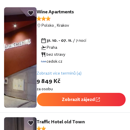
Wine Apartments
Polsko
,
Krakov
31. 10. - 07. 11.
/ 7 nocí
Praha
bez stravy
cedok.cz
Zobrazit více termínů (4)
9 849 Kč
za osobu
Zobrazit zájezd
Traffic Hotel old Town