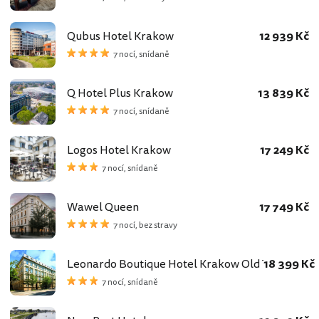
Qubus Hotel Krakow
12 939 Kč
7 nocí, snídaně
Q Hotel Plus Krakow
13 839 Kč
7 nocí, snídaně
Logos Hotel Krakow
17 249 Kč
7 nocí, snídaně
Wawel Queen
17 749 Kč
7 nocí, bez stravy
Leonardo Boutique Hotel Krakow Old Town
18 399 Kč
7 nocí, snídaně