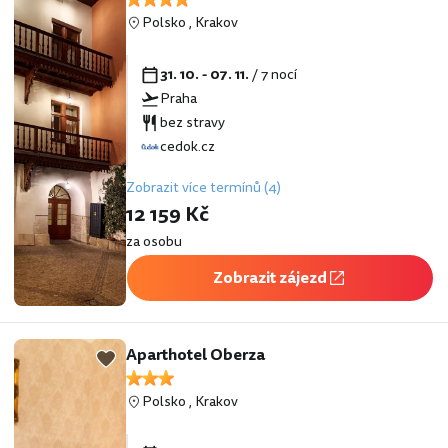
Polsko
,
Krakov
31. 10. - 07. 11.
/ 7 nocí
Praha
bez stravy
cedok.cz
Zobrazit více termínů (4)
12 159 Kč
za osobu
Zobrazit zájezd
Aparthotel Oberza
Polsko
,
Krakov