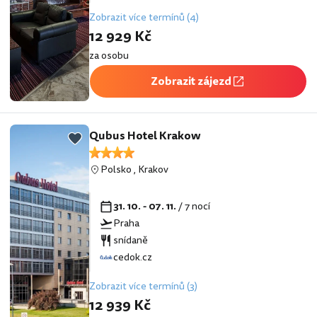
Zobrazit více termínů (4)
12 929 Kč
za osobu
Zobrazit zájezd
Qubus Hotel Krakow
Polsko
,
Krakov
31. 10. - 07. 11.
/ 7 nocí
Praha
snídaně
cedok.cz
Zobrazit více termínů (3)
12 939 Kč