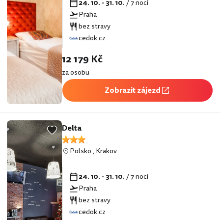
24. 10. - 31. 10.
/ 7 nocí
Praha
bez stravy
cedok.cz
12 179 Kč
za osobu
Zobrazit zájezd
Delta
Polsko
,
Krakov
24. 10. - 31. 10.
/ 7 nocí
Praha
bez stravy
cedok.cz