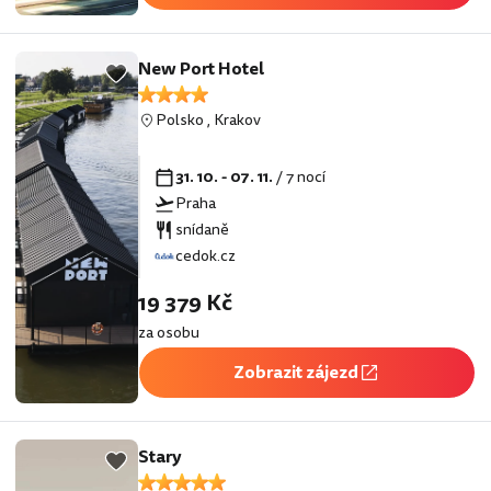
New Port Hotel
Polsko
,
Krakov
31. 10. - 07. 11.
/ 7 nocí
Praha
snídaně
cedok.cz
19 379 Kč
za osobu
Zobrazit zájezd
Stary