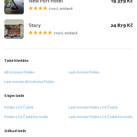
New Port Hotel
19 379 Kč
7 nocí, snídaně
Stary
24 879 Kč
7 nocí, snídaně
Také hledáte
All inclusive Polsko
Last-minute Polsko
Last-minute all inclusive Polsko
S kým letět
Polsko s CK Čedok
Last-minute Polsko s CK Čedok
Polsko s CK České Kormidlo
Last-minute Polsko s CK České Kormidlo
Odkud letět