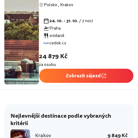
Polsko
,
Krakov
24. 10. - 31. 10.
/ 7 nocí
Praha
snídaně
cedok.cz
24 879 Kč
za osobu
Zobrazit zájezd
Nejlevnější destinace podle vybraných
kritérií
Krakov
9 849 Kč