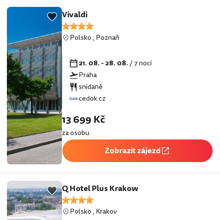
Vivaldi
Polsko
,
Poznaň
21. 08. - 28. 08.
/ 7 nocí
Praha
snídaně
cedok.cz
13 699 Kč
za osobu
Zobrazit zájezd
Q Hotel Plus Krakow
Polsko
,
Krakov