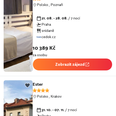
Polsko
,
Poznaň
21. 08. - 28. 08.
/ 7 nocí
Praha
snídaně
cedok.cz
10 389 Kč
za osobu
Zobrazit zájezd
Ester
Polsko
,
Krakov
31. 10. - 07. 11.
/ 7 nocí