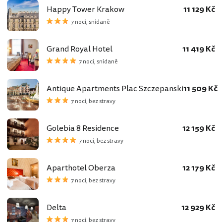
Happy Tower Krakow
11 129 Kč
7 nocí, snídaně
Grand Royal Hotel
11 419 Kč
7 nocí, snídaně
Antique Apartments Plac Szczepanski
11 509 Kč
7 nocí, bez stravy
Golebia 8 Residence
12 159 Kč
7 nocí, bez stravy
Aparthotel Oberza
12 179 Kč
7 nocí, bez stravy
Delta
12 929 Kč
7 nocí, bez stravy