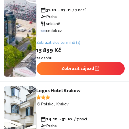
31. 10. - 07. 11.
/ 7 nocí
Praha
snídaně
cedok.cz
Zobrazit více termínů (3)
13 839 Kč
za osobu
Zobrazit zájezd
Logos Hotel Krakow
Polsko
,
Krakov
24. 10. - 31. 10.
/ 7 nocí
Praha