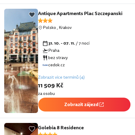
Antique Apartments Plac Szczepanski
Polsko
,
Krakov
31. 10. - 07. 11.
/ 7 nocí
Praha
bez stravy
cedok.cz
Zobrazit více termínů (4)
11 509 Kč
za osobu
Zobrazit zájezd
Golebia 8 Residence