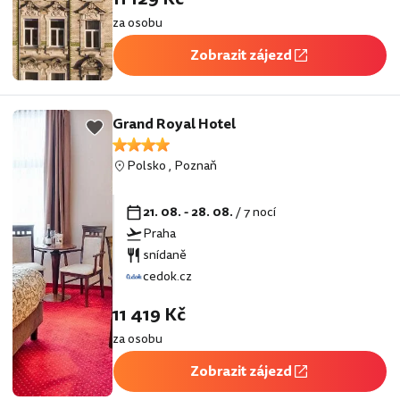
za osobu
Zobrazit zájezd
Grand Royal Hotel
Polsko
,
Poznaň
21. 08. - 28. 08.
/ 7 nocí
Praha
snídaně
cedok.cz
11 419 Kč
za osobu
Zobrazit zájezd