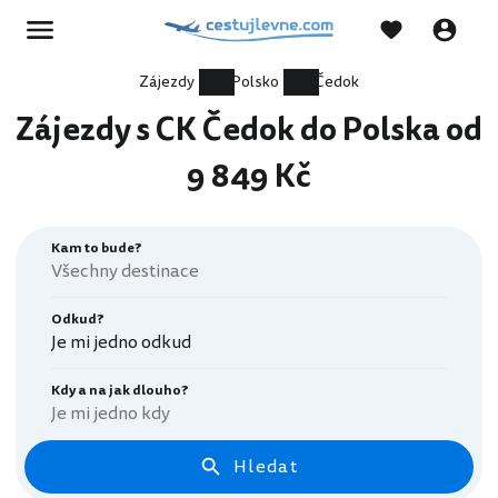
Zájezdy
Polsko
Čedok
Zájezdy s CK Čedok do Polska od
9 849 Kč
Kam to bude?
Odkud?
Je mi jedno odkud
Kdy a na jak dlouho?
Je mi jedno kdy
Hledat