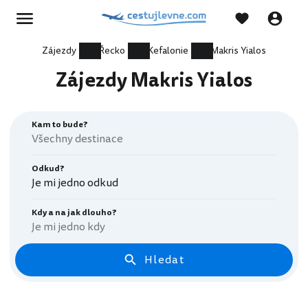
Zájezdy
Řecko
Kefalonie
Makris Yialos
Zájezdy Makris Yialos
Kam to bude?
Odkud?
Je mi jedno odkud
Kdy a na jak dlouho?
Je mi jedno kdy
Hledat