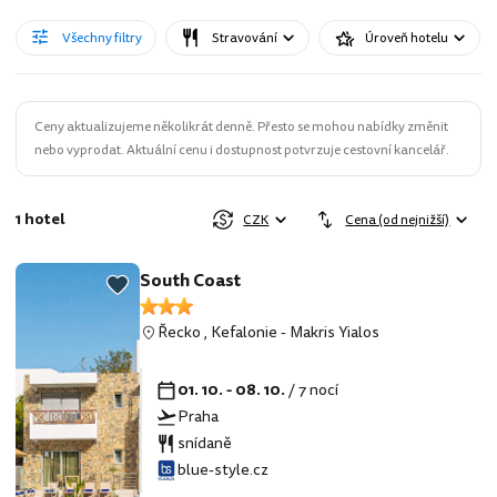
Všechny filtry
Stravování
Úroveň hotelu
Ceny aktualizujeme několikrát denně. Přesto se mohou nabídky změnit
nebo vyprodat. Aktuální cenu i dostupnost potvrzuje cestovní kancelář.
1 hotel
CZK
Cena (od nejnižší)
South Coast
Řecko
,
Kefalonie
-
Makris Yialos
01. 10. - 08. 10.
/ 7 nocí
Praha
snídaně
blue-style.cz