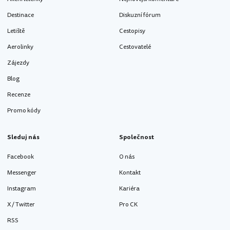
Destinace
Diskuzní fórum
Letiště
Cestopisy
Aerolinky
Cestovatelé
Zájezdy
Blog
Recenze
Promo kódy
Sleduj nás
Společnost
Facebook
O nás
Messenger
Kontakt
Instagram
Kariéra
X / Twitter
Pro CK
RSS