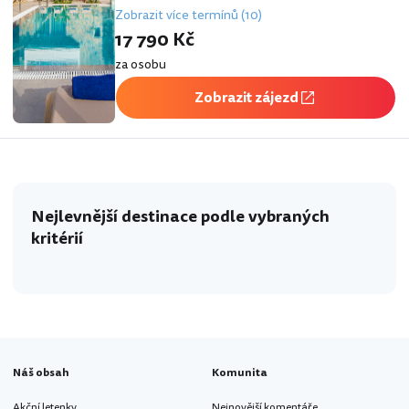
Zobrazit více termínů (10)
17 790 Kč
za osobu
Zobrazit zájezd
Nejlevnější destinace podle vybraných
kritérií
Náš obsah
Komunita
Akční letenky
Nejnovější komentáře