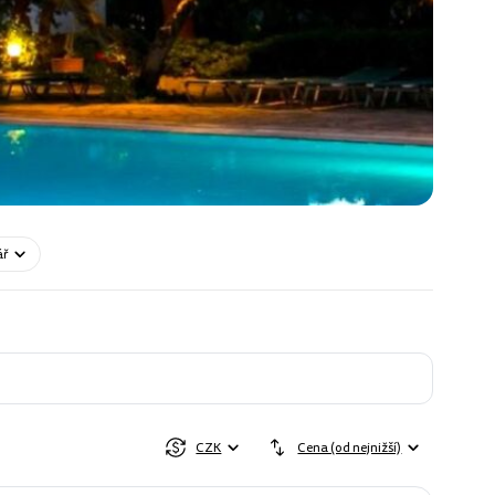
ář
CZK
Cena (od nejnižší)