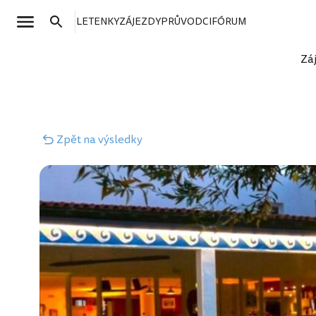
LETENKY
ZÁJEZDY
PRŮVODCI
FÓRUM
Zá
Zpět
na výsledky