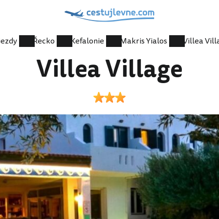
jezdy
Řecko
Kefalonie
Makris Yialos
Villea Vil
Villea Village