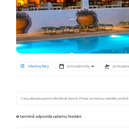
Všechny filtry
Je mi jedno kdy
Je mi jedn
Ceny aktualizujeme několikrát denně. Přesto se mohou nabídky změnit n
0
termínů odpovídá vašemu hledání