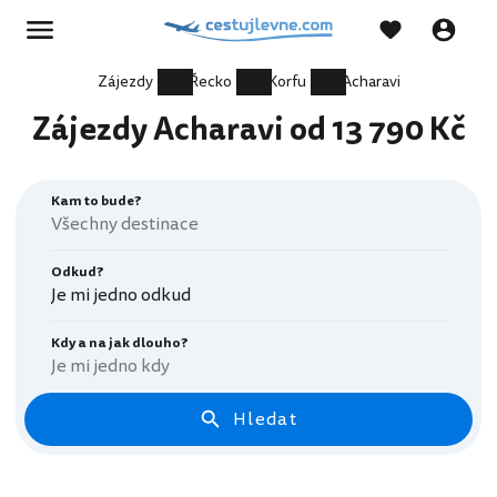
Zájezdy
Řecko
Korfu
Acharavi
Zájezdy Acharavi od 13 790 Kč
Kam to bude?
Odkud?
Je mi jedno odkud
Kdy a na jak dlouho?
Je mi jedno kdy
Hledat