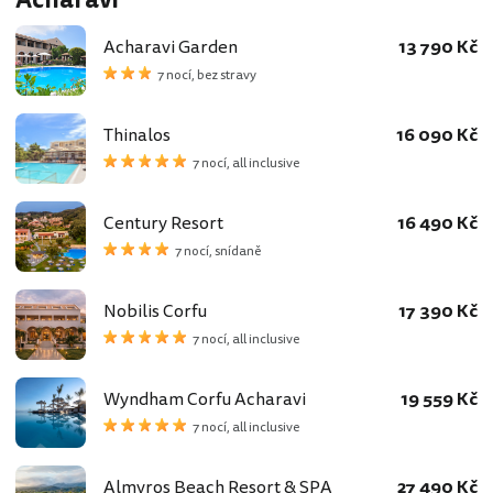
Acharavi
Acharavi Garden
13 790 Kč
7 nocí, bez stravy
Thinalos
16 090 Kč
7 nocí, all inclusive
Century Resort
16 490 Kč
7 nocí, snídaně
Nobilis Corfu
17 390 Kč
7 nocí, all inclusive
Wyndham Corfu Acharavi
19 559 Kč
7 nocí, all inclusive
Almyros Beach Resort & SPA
27 490 Kč