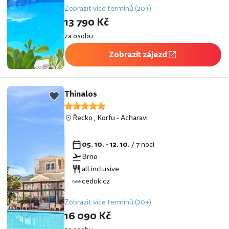
Zobrazit více termínů (20+)
13 790 Kč
za osobu
Zobrazit zájezd
Thinalos
Řecko
,
Korfu
-
Acharavi
05. 10. - 12. 10.
/ 7 nocí
Brno
all inclusive
cedok.cz
Zobrazit více termínů (20+)
16 090 Kč