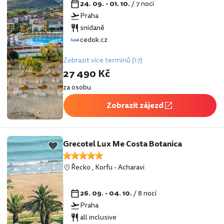
24. 09. - 01. 10.
/ 7 nocí
Praha
snídaně
cedok.cz
Zobrazit více termínů (17)
27 490 Kč
za osobu
Zobrazit zájezd
Grecotel Lux Me Costa Botanica
Řecko
,
Korfu
-
Acharavi
26. 09. - 04. 10.
/ 8 nocí
Praha
all inclusive