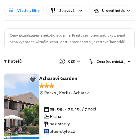
Všechny filtry
Stravování
Úroveň hotelu
Ceny aktualizujeme několikrát denně. Přesto se mohou nabídky změnit
nebo vyprodat. Aktuální cenu i dostupnost potvrzuje cestovní kancelář.
7 hotelů
CZK
Cena (od nejnižší)
Acharavi Garden
Řecko
,
Korfu
-
Acharavi
25. 09. - 02. 10.
/ 7 nocí
Praha
bez stravy
blue-style.cz