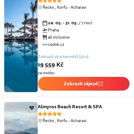
Řecko
,
Korfu
-
Acharavi
24. 05. - 31. 05.
/ 7 nocí
Praha
all inclusive
cedok.cz
Zobrazit více termínů (20+)
19 559 Kč
za osobu
Zobrazit zájezd
Almyros Beach Resort & SPA
Řecko
,
Korfu
-
Acharavi