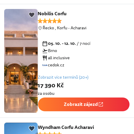
Nobilis Corfu
Řecko
,
Korfu
-
Acharavi
05. 10. - 12. 10.
/ 7 nocí
Brno
all inclusive
cedok.cz
Zobrazit více termínů (20+)
17 390 Kč
za osobu
Zobrazit zájezd
Wyndham Corfu Acharavi