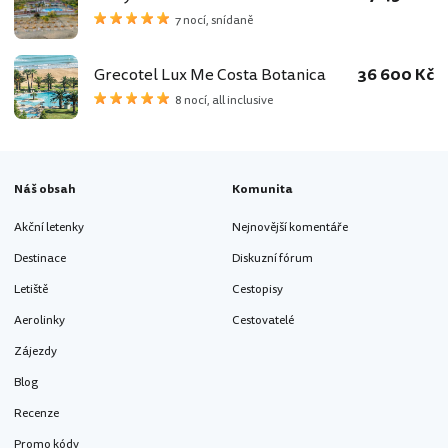
7 nocí, snídaně
Grecotel Lux Me Costa Botanica
36 600 Kč
8 nocí, all inclusive
Náš obsah
Komunita
Akční letenky
Nejnovější komentáře
Destinace
Diskuzní fórum
Letiště
Cestopisy
Aerolinky
Cestovatelé
Zájezdy
Blog
Recenze
Promo kódy