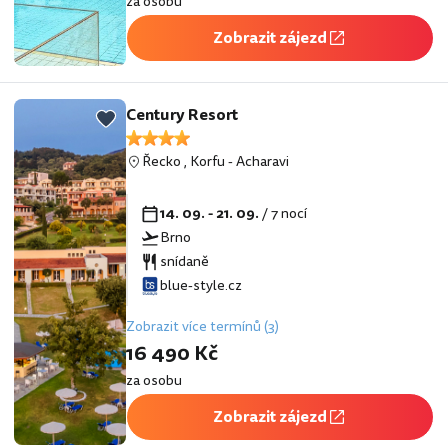
za osobu
Zobrazit zájezd
Century Resort
Řecko
,
Korfu
-
Acharavi
14. 09. - 21. 09.
/ 7 nocí
Brno
snídaně
blue-style.cz
Zobrazit více termínů (3)
16 490 Kč
za osobu
Zobrazit zájezd