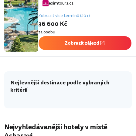
eximtours.cz
Zobrazit více termínů (20+)
36 600 Kč
za osobu
Zobrazit zájezd
Nejlevnější destinace podle vybraných
kritérií
Nejvyhledávanější hotely v místě