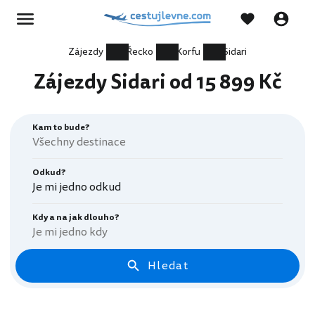
Zájezdy
Řecko
Korfu
Sidari
Zájezdy Sidari od 15 899 Kč
Kam to bude?
Odkud?
Je mi jedno odkud
Kdy a na jak dlouho?
Je mi jedno kdy
Hledat