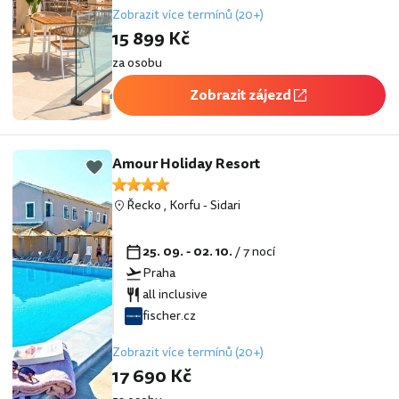
Zobrazit více termínů (20+)
15 899 Kč
za osobu
Zobrazit zájezd
Amour Holiday Resort
Řecko
,
Korfu
-
Sidari
25. 09. - 02. 10.
/ 7 nocí
Praha
all inclusive
fischer.cz
Zobrazit více termínů (20+)
17 690 Kč