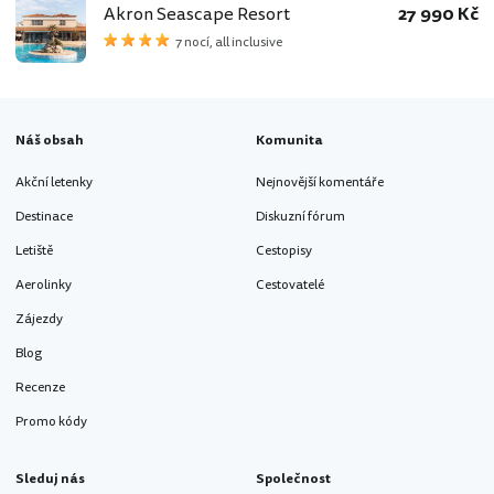
Akron Seascape Resort
27 990 Kč
7 nocí, all inclusive
Náš obsah
Komunita
Akční letenky
Nejnovější komentáře
Destinace
Diskuzní fórum
Letiště
Cestopisy
Aerolinky
Cestovatelé
Zájezdy
Blog
Recenze
Promo kódy
Sleduj nás
Společnost