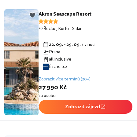
Akron Seascape Resort
Řecko
,
Korfu
-
Sidari
22. 09. - 29. 09.
/ 7 nocí
Praha
all inclusive
fischer.cz
Zobrazit více termínů (20+)
27 990 Kč
za osobu
Zobrazit zájezd