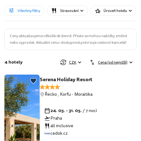
Všechny filtry
Stravování
Úroveň hotelu
Ceny aktualizujeme několikrát denně. Přesto se mohou nabídky změnit
nebo vyprodat. Aktuální cenu i dostupnost potvrzuje cestovní kancelář.
4 hotely
CZK
Cena (od nejnižší)
Serena Holiday Resort
Řecko
,
Korfu
-
Moraitika
24. 05. - 31. 05.
/ 7 nocí
Praha
all inclusive
cedok.cz