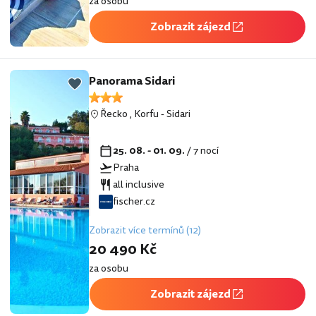
za osobu
Zobrazit zájezd
Panorama Sidari
Řecko
,
Korfu
-
Sidari
25. 08. - 01. 09.
/ 7 nocí
Praha
all inclusive
fischer.cz
Zobrazit více termínů (12)
20 490 Kč
za osobu
Zobrazit zájezd