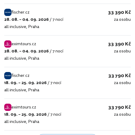
33 390 Kč
fischer.cz
28. 08. – 04. 09. 2026
/
7 nocí
za osobu
fischer.cz
all inclusive
,
Praha
33 390 Kč
eximtours.cz
28. 08. – 04. 09. 2026
/
7 nocí
za osobu
eximtours.cz
all inclusive
,
Praha
33 790 Kč
fischer.cz
18. 09. – 25. 09. 2026
/
7 nocí
za osobu
fischer.cz
all inclusive
,
Praha
33 790 Kč
eximtours.cz
18. 09. – 25. 09. 2026
/
7 nocí
za osobu
eximtours.cz
all inclusive
,
Praha