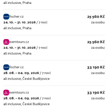
all inclusive
,
Praha
25 560 Kč
fischer.cz
24. 10. – 31. 10. 2026
/
7 nocí
za osobu
fischer.cz
all inclusive
,
Praha
25 560 Kč
eximtours.cz
24. 10. – 31. 10. 2026
/
7 nocí
za osobu
eximtours.cz
all inclusive
,
Praha
33 190 Kč
fischer.cz
28. 08. – 04. 09. 2026
/
7 nocí
za osobu
fischer.cz
all inclusive
,
České Budějovice
33 190 Kč
eximtours.cz
28. 08. – 04. 09. 2026
/
7 nocí
za osobu
eximtours.cz
all inclusive
,
České Budějovice