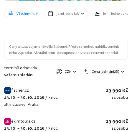
Všechny filtry
Je mi jedno kdy
Je mi jedno odkud
Ceny aktualizujeme několikrát denně. Přesto se mohou nabídky změnit
nebo vyprodat. Aktuální cenu i dostupnost potvrzuje cestovní kancelář.
termínů odpovídá
CZK
Cena (od nejnižší)
vašemu hledání
23 990 Kč
fischer.cz
23. 10. – 30. 10. 2026
/
7 nocí
za osobu
fischer.cz
all inclusive
,
Praha
23 990 Kč
eximtours.cz
23. 10. – 30. 10. 2026
/
7 nocí
za osobu
eximtours.cz